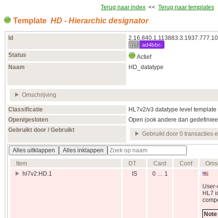
Terug naar index
<<
Terug naar templates
Template
HD - Hierarchic designator
Id
2.16.840.1.113883.3.1937.777.10
ref
ad4bbr-
Status
Actief
Naam
HD_datatype
Omschrijving
Classificatie
HL7v2/v3 datatype level template
Open/gesloten
Open (ook andere dan gedefiniee
Gebruikt door / Gebruikt
Gebruikt door 0 transacties 
Alles uitklappen
Alles inklappen
Item
DT
Card
Conf
Omsc
hl7v2:HD.1
IS
0 … 1
User-
HL7 id
compo
Note