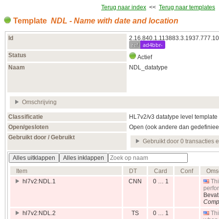
Terug naar index
<<
Terug naar templates
Template
NDL - Name with date and location
Id
2.16.840.1.113883.3.1937.777.10
ref
ad4bbr-
Status
Actief
Naam
NDL_datatype
Omschrijving
Classificatie
HL7v2/v3 datatype level template
Open/gesloten
Open (ook andere dan gedefiniee
Gebruikt door / Gebruikt
Gebruikt door 0 transacties 
Alles uitklappen
Alles inklappen
Item
DT
Card
Conf
Omsc
hl7v2:NDL.1
CNN
0 … 1
Thi
perfo
Beva
Compo
hl7v2:NDL.2
TS
0 … 1
Thi