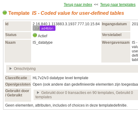
Terug naar index
<<
Terug naar templates
Template
IS - Coded value for user-defined tables
Id
2.16.840.1.113883.3.1937.777.10.15.84
Ingangsdatum
201
ref
ad4bbr-
Status
Versielabel
Actief
Naam
IS_datatype
Weergavenaam
IS 
val
use
def
tab
Omschrijving
Classificatie
HL7v2/v3 datatype level template
Open/gesloten
Open (ook andere dan gedefinieerde elementen zijn toegestaa
Gebruikt door
Gebruikt door 0 transacties en 90 templates, Gebruikt 0
/ Gebruikt
templates
Geen elementen, attributen, includes of choices in deze templatedefinitie.