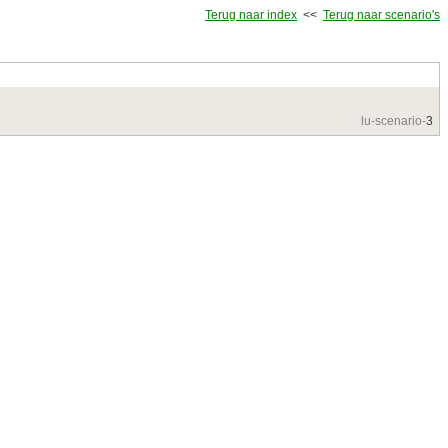
Terug naar index
<<
Terug naar scenario's
lu-scenario-
3