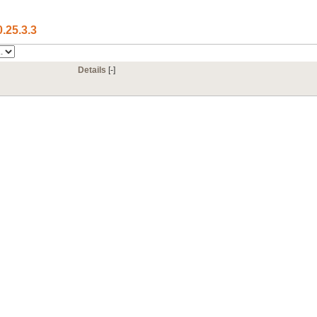
0.25.3.3
Details
[‑]