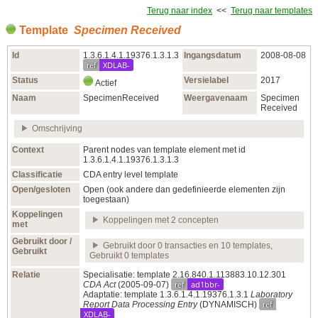
Terug naar index
<<
Terug naar templates
Template
Specimen Received
Id
1.3.6.1.4.1.19376.1.3.1.3
Ingangsdatum
2008‑08‑08
ref
XDLAB-
Status
Versielabel
2017
Actief
Naam
SpecimenReceived
Weergavenaam
Specimen
Received
Omschrijving
Context
Parent nodes van template element met id
1.3.6.1.4.1.19376.1.3.1.3
Classificatie
CDA entry level template
Open/gesloten
Open (ook andere dan gedefinieerde elementen zijn
toegestaan)
Koppelingen
Koppelingen met 2 concepten
met
Gebruikt door /
Gebruikt door 0 transacties en 10 templates,
Gebruikt
Gebruikt 0 templates
Relatie
Specialisatie: template 2.16.840.1.113883.10.12.301
ref
ad1bbr-
CDA Act
(2005‑09‑07)
Adaptatie: template 1.3.6.1.4.1.19376.1.3.1
Laboratory
ref
Report Data Processing Entry
(DYNAMISCH)
XDLAB-