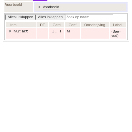
Voorbeeld
Voorbeeld
Alles uitklappen
Alles inklappen
Item
DT
Card
Conf
Omschrijving
Label
1 … 1
M
hl7:act
(Spe
ved)