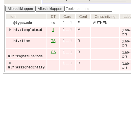
Alles uitklappen
Alles inklappen
Item
DT
Card
Conf
Omschrijving
Labe
cs
1 … 1
F
AUTHEN
@typeCode
II
1 … 1
M
hl7:templateId
(Lab
tor)
TS
1 … 1
R
hl7:time
(Lab
tor)
CS
1 … 1
R
(Lab
hl7:signatureCode
tor)
1 … 1
R
(Lab
hl7:assignedEntity
tor)