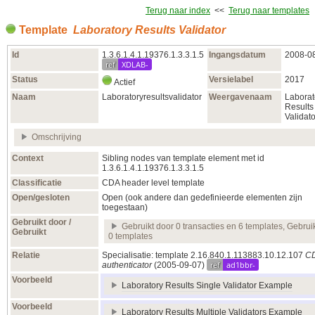
Terug naar index
<<
Terug naar templates
Template
Laboratory Results Validator
Id
1.3.6.1.4.1.19376.1.3.3.1.5
Ingangsdatum
2008‑0
ref
XDLAB-
Status
Versielabel
2017
Actief
Naam
Laboratoryresultsvalidator
Weergavenaam
Laborat
Results
Validato
Omschrijving
Context
Sibling nodes van template element met id
1.3.6.1.4.1.19376.1.3.3.1.5
Classificatie
CDA header level template
Open/gesloten
Open (ook andere dan gedefinieerde elementen zijn
toegestaan)
Gebruikt door /
Gebruikt door 0 transacties en 6 templates, Gebrui
Gebruikt
0 templates
Relatie
Specialisatie: template 2.16.840.1.113883.10.12.107
C
ref
ad1bbr-
authenticator
(2005‑09‑07)
Voorbeeld
Laboratory Results Single Validator Example
Voorbeeld
Laboratory Results Multiple Validators Example