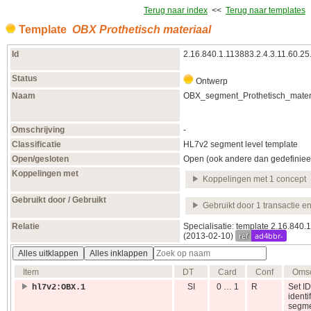
Terug naar index
<<
Terug naar templates
Template
OBX Prothetisch materiaal
Id
2.16.840.1.113883.2.4.3.11.60.25
Status
Ontwerp
Naam
OBX_segment_Prothetisch_mater
Omschrijving
-
Classificatie
HL7v2 segment level template
Open/gesloten
Open (ook andere dan gedefiniee
Koppelingen met
Koppelingen met 1 concept
Gebruikt door / Gebruikt
Gebruikt door 1 transactie e
Relatie
Specialisatie: template 2.16.840
ref
ad4bbr-
(2013‑02‑10)
Alles uitklappen
Alles inklappen
Item
DT
Card
Conf
Omsc
SI
0 … 1
R
Set ID
hl7v2:OBX.1
identi
segme