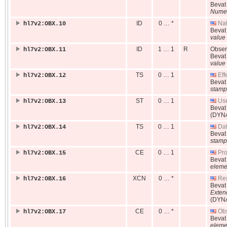
Beva
Numer
ID
0 … *
Nat
hl7v2:OBX.10
Beva
value 
ID
1 … 1
R
Observ
hl7v2:OBX.11
Beva
value 
TS
0 … 1
Eff
hl7v2:OBX.12
Beva
stamp
ST
0 … 1
Use
hl7v2:OBX.13
Beva
(DYN
TS
0 … 1
Dat
hl7v2:OBX.14
Beva
stamp
CE
0 … 1
Pro
hl7v2:OBX.15
Beva
eleme
XCN
0 … *
Res
hl7v2:OBX.16
Beva
Exten
(DYN
CE
0 … *
Obs
hl7v2:OBX.17
Beva
eleme