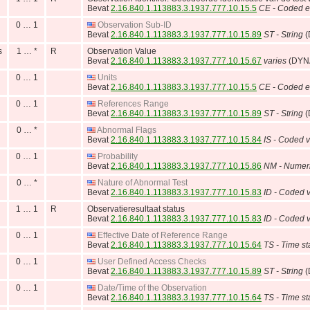
Bevat
2.16.840.1.113883.3.1937.777.10.15.5
CE - Coded e
0 … 1
Observation Sub-ID
Bevat
2.16.840.1.113883.3.1937.777.10.15.89
ST - String
(
s
1 … *
R
Observation Value
Bevat
2.16.840.1.113883.3.1937.777.10.15.67
varies
(DYN
0 … 1
Units
Bevat
2.16.840.1.113883.3.1937.777.10.15.5
CE - Coded e
0 … 1
References Range
Bevat
2.16.840.1.113883.3.1937.777.10.15.89
ST - String
(
0 … *
Abnormal Flags
Bevat
2.16.840.1.113883.3.1937.777.10.15.84
IS - Coded v
0 … 1
Probability
Bevat
2.16.840.1.113883.3.1937.777.10.15.86
NM - Numer
0 … *
Nature of Abnormal Test
Bevat
2.16.840.1.113883.3.1937.777.10.15.83
ID - Coded v
1 … 1
R
Observatieresultaat status
Bevat
2.16.840.1.113883.3.1937.777.10.15.83
ID - Coded v
0 … 1
Effective Date of Reference Range
Bevat
2.16.840.1.113883.3.1937.777.10.15.64
TS - Time s
0 … 1
User Defined Access Checks
Bevat
2.16.840.1.113883.3.1937.777.10.15.89
ST - String
(
0 … 1
Date/Time of the Observation
Bevat
2.16.840.1.113883.3.1937.777.10.15.64
TS - Time s