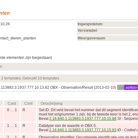
anten
.10.26
Ingangsdatum
Versielabel
ntact_dieren_planten
Weergavenaam
rde elementen zijn toegestaan)
en
n 2 templates, Gebruikt 10 templates
ref
ad4bbr
.1.113883.3.1937.777.10.13.82
OBX - Observation/Result
(2013‑02‑10)
Card
Conf
Omschrijving
0 … 1
R
Set ID. Dit veld bevat het nummer dat dit segment identifice
moet het volgnummer 1 zijn, bij de tweede keer is het 2, en
Bevat
2.16.840.1.113883.3.1937.777.10.15.88
SI - Sequen
1 … 1
R
Datatype van de waarde in OBX-5.
Bevat
2.16.840.1.113883.3.1937.777.10.15.83
ID - Coded v
1 … 1
R
Observation Identifier. Gecodeerde identificatie van de tes