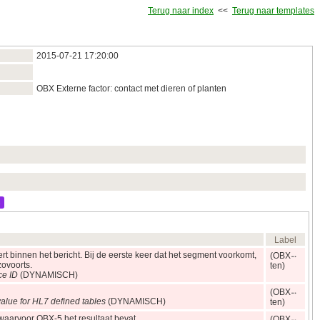
Terug naar index
<<
Terug naar templates
2015‑07‑21 17:20:00
OBX Externe factor: contact met dieren of planten
-
Label
ert binnen het bericht. Bij de eerste keer dat het segment voorkomt,
(OBX
zovoorts.
ten)
ce ID
(DYNAMISCH)
(OBX
alue for HL7 defined tables
(DYNAMISCH)
ten)
t waarvoor OBX-5 het resultaat bevat
(OBX