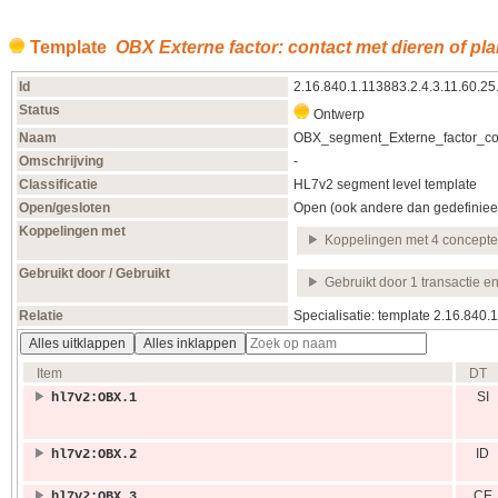
Template
OBX Externe factor: contact met dieren of pl
Id
2.16.840.1.113883.2.4.3.11.60.25
Status
Ontwerp
Naam
OBX_segment_Externe_factor_co
Omschrijving
-
Classificatie
HL7v2 segment level template
Open/gesloten
Open (ook andere dan gedefiniee
Koppelingen met
Koppelingen met 4 concept
Gebruikt door / Gebruikt
Gebruikt door 1 transactie e
Relatie
Specialisatie: template 2.16.840
Alles uitklappen
Alles inklappen
Item
DT
SI
hl7v2:OBX.1
ID
hl7v2:OBX.2
CE
hl7v2:OBX.3