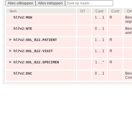
Alles uitklappen
Alles inklappen
Item
DT
Card
Conf
Om
1 … 1
R
Bev
hl7v2:MSH
seg
0 … 1
Bev
hl7v2:NTE
and
1 … 1
R
hl7v2:OUL_R22.PATIENT
1 … 1
R
hl7v2:OUL_R22.VISIT
1 … *
R
hl7v2:OUL_R22.SPECIMEN
0 … 1
Bev
hl7v2:DSC
Cont