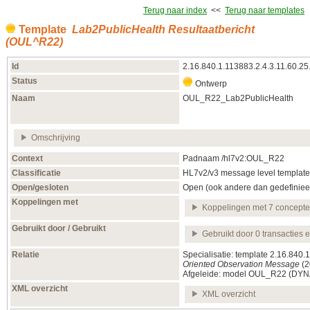
Terug naar index
<<
Terug naar templates
Template
Lab2PublicHealth Resultaatbericht
(OUL^R22)
Id
2.16.840.1.113883.2.4.3.11.60.25
Status
Ontwerp
Naam
OUL_R22_Lab2PublicHealth
Omschrijving
Context
Padnaam /hl7v2:OUL_R22
Classificatie
HL7v2/v3 message level template
Open/gesloten
Open (ook andere dan gedefiniee
Koppelingen met
Koppelingen met 7 concept
Gebruikt door / Gebruikt
Gebruikt door 0 transacties 
Relatie
Specialisatie: template 2.16.840
Oriented Observation Message
(
Afgeleide: model OUL_R22
(DYN
XML overzicht
XML overzicht