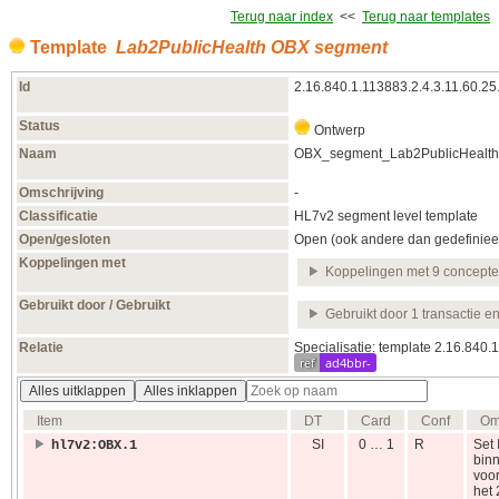
Terug naar index
<<
Terug naar templates
Template
Lab2PublicHealth OBX segment
Id
2.16.840.1.113883.2.4.3.11.60.25
Status
Ontwerp
Naam
OBX_segment_Lab2PublicHealth
Omschrijving
-
Classificatie
HL7v2 segment level template
Open/gesloten
Open (ook andere dan gedefiniee
Koppelingen met
Koppelingen met 9 concept
Gebruikt door / Gebruikt
Gebruikt door 1 transactie e
Relatie
Specialisatie: template 2.16.840
ref
ad4bbr-
Alles uitklappen
Alles inklappen
Item
DT
Card
Conf
Om
SI
0 … 1
R
Set 
hl7v2:OBX.1
binn
voor
het 