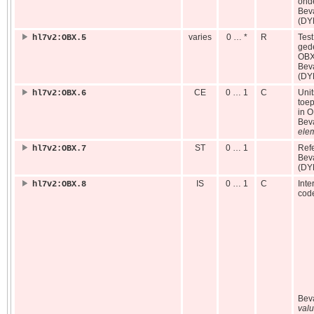
ond
Bev
(DY
varies
0 … *
R
Test
hl7v2:OBX.5
ged
OBX
Bev
(DY
CE
0 … 1
C
Uni
hl7v2:OBX.6
toep
in 
Bev
ele
ST
0 … 1
Ref
hl7v2:OBX.7
Bev
(DY
IS
0 … 1
C
Inte
hl7v2:OBX.8
code
Bev
valu