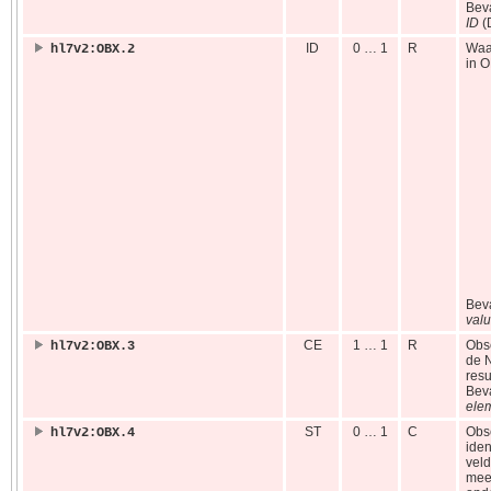
Bev
ID
(
ID
0 … 1
R
Waa
hl7v2:OBX.2
in O
Bev
valu
CE
1 … 1
R
Obse
hl7v2:OBX.3
de 
resu
Bev
ele
ST
0 … 1
C
Obse
hl7v2:OBX.4
iden
veld
mee