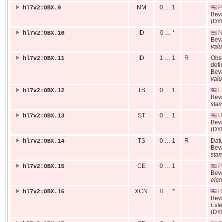
NM
0 … 1
P
hl7v2:OBX.9
Bev
(DY
ID
0 … *
N
hl7v2:OBX.10
Bev
valu
ID
1 … 1
R
Obse
hl7v2:OBX.11
defi
Bev
valu
TS
0 … 1
E
hl7v2:OBX.12
Bev
sta
ST
0 … 1
U
hl7v2:OBX.13
Bev
(DY
TS
0 … 1
R
Dat
hl7v2:OBX.14
Bev
sta
CE
0 … 1
P
hl7v2:OBX.15
Bev
ele
XCN
0 … *
R
hl7v2:OBX.16
Bev
Ext
(DY