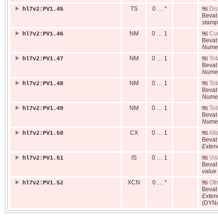
TS
0 … *
Dis
hl7v2:PV1.45
Beva
stamp
NM
0 … 1
Cur
hl7v2:PV1.46
Beva
Numer
NM
0 … 1
Tot
hl7v2:PV1.47
Beva
Numer
NM
0 … 1
Tot
hl7v2:PV1.48
Beva
Numer
NM
0 … 1
Tot
hl7v2:PV1.49
Beva
Numer
CX
0 … 1
Alte
hl7v2:PV1.50
Beva
Exten
IS
0 … 1
Visi
hl7v2:PV1.51
Beva
value 
XCN
0 … *
Oth
hl7v2:PV1.52
Beva
Exten
(DYN