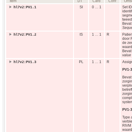
Item
DT
Card
Conf
Omsc
SI
0 … 1
Set ID
hl7v2:PV1.1
identi
segme
tweede
Beva
Seque
IS
1 … 1
R
Patien
hl7v2:PV1.2
door 
de ze
waard
Beva
value 
PL
1 … 1
R
Assig
hl7v2:PV1.3
PV1-3
Bevat 
zorgi
verpli
betref
zorgin
comple
system
PV1-3
Type 
verble
RIVM 
waard