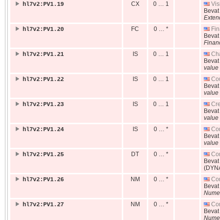
CX
0 … 1
Vis
hl7v2:PV1.19
Beva
Exten
FC
0 … *
Fin
hl7v2:PV1.20
Beva
Financ
IS
0 … 1
Cha
hl7v2:PV1.21
Beva
value 
IS
0 … 1
Cou
hl7v2:PV1.22
Beva
value 
IS
0 … 1
Cre
hl7v2:PV1.23
Beva
value 
IS
0 … *
Con
hl7v2:PV1.24
Beva
value 
DT
0 … *
Con
hl7v2:PV1.25
Beva
(DYN
NM
0 … *
Con
hl7v2:PV1.26
Beva
Numer
NM
0 … *
Con
hl7v2:PV1.27
Beva
Numer