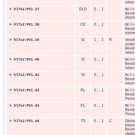
value 
DLD
0 … 1
Dis
hl7v2:PV1.37
Beva
Disch
CE
0 … 1
Die
hl7v2:PV1.38
Beva
eleme
IS
1 … 1
R
Verpli
hl7v2:PV1.39
zorgl
Beva
value 
IS
0 … 1
Bed
hl7v2:PV1.40
Beva
value 
IS
0 … 1
Acc
hl7v2:PV1.41
Beva
value 
PL
0 … 1
Pen
hl7v2:PV1.42
Beva
Perso
PL
0 … 1
Pri
hl7v2:PV1.43
Beva
Perso
TS
0 … 1
C
Opnam
hl7v2:PV1.44
toepa
Beva
stamp