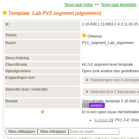
Terug naar index
<<
Terug naar templates
Template
Lab PV1 segment (algemeen)
Id
2.16.840.1.113883.2.4.3.11.60.25
Status
Ontwerp
Naam
PV1_segment_Lab_algemeen
Omschrijving
-
Classificatie
HL7v2 segment level template
Open/gesloten
Open (ook andere dan gedefiniee
Koppelingen met
Koppelingen met 3 concept
Gebruikt door / Gebruikt
Gebruikt door 2 transacties 
Relatie
Specialisatie: template 2.16.840
ref
ad4bbr-
Er is een open issue met betrekking
lu-issue-
19
:
PV1.3-4: Ondui
Alles uitklappen
Alles inklappen