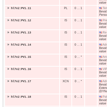
value 
PL
0 … 1
Tem
hl7v2:PV1.11
Beva
Perso
IS
0 … 1
Pre
hl7v2:PV1.12
Beva
value 
IS
0 … 1
Re-
hl7v2:PV1.13
Beva
value 
IS
0 … 1
Adm
hl7v2:PV1.14
Beva
value 
IS
0 … *
Amb
hl7v2:PV1.15
Beva
value 
IS
0 … 1
VIP
hl7v2:PV1.16
Beva
value 
XCN
0 … *
Adm
hl7v2:PV1.17
Beva
Exten
(DYN
IS
0 … 1
Pat
hl7v2:PV1.18
Beva
value 