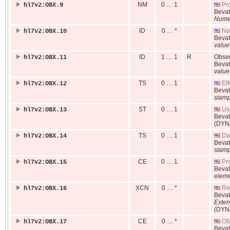
NM
0 … 1
Pro
hl7v2:OBX.9
Beva
Nume
ID
0 … *
Nat
hl7v2:OBX.10
Beva
value
ID
1 … 1
R
Obser
hl7v2:OBX.11
Beva
value
TS
0 … 1
Eff
hl7v2:OBX.12
Beva
stam
ST
0 … 1
Use
hl7v2:OBX.13
Beva
(DYN
TS
0 … 1
Dat
hl7v2:OBX.14
Beva
stam
CE
0 … 1
Pro
hl7v2:OBX.15
Beva
elem
XCN
0 … *
Res
hl7v2:OBX.16
Beva
Exten
(DYN
CE
0 … *
Obs
hl7v2:OBX.17
Beva