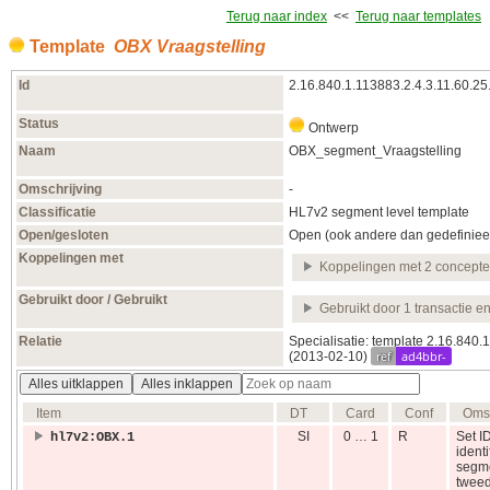
Terug naar index
<<
Terug naar templates
Template
OBX Vraagstelling
Id
2.16.840.1.113883.2.4.3.11.60.25
Status
Ontwerp
Naam
OBX_segment_Vraagstelling
Omschrijving
-
Classificatie
HL7v2 segment level template
Open/gesloten
Open (ook andere dan gedefiniee
Koppelingen met
Koppelingen met 2 concept
Gebruikt door / Gebruikt
Gebruikt door 1 transactie e
Relatie
Specialisatie: template 2.16.840
ref
ad4bbr-
(2013‑02‑10)
Alles uitklappen
Alles inklappen
Item
DT
Card
Conf
Omsc
SI
0 … 1
R
Set I
hl7v2:OBX.1
identi
segme
tweed