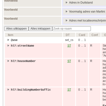
Voorbeeld
Adres in Duitsland
Voorbeeld
Voormalig adres van Martini
Voorbeeld
Adres met locatieomschrijvi
Alles uitklappen
Alles inklappen
Item
DT
Card
Conf
O
set_cs
0 … 1
@use
ST
0 … 1
R
St
hl7:streetName
he
an
“A
ST
0 … 1
R
He
hl7:houseNumber
hu
ad
de
mo
do
ac
is
ST
0 … 1
R
He
hl7:buildingNumberSuffix
hu
ho
be
Ex