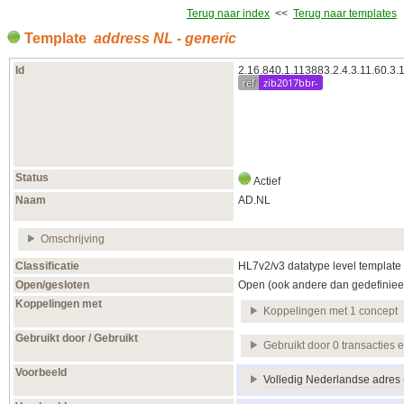
Terug naar index
<<
Terug naar templates
Template
address NL - generic
Id
2.16.840.1.113883.2.4.3.11.60.3.
ref
zib2017bbr-
Status
Actief
Naam
AD.NL
Omschrijving
Classificatie
HL7v2/v3 datatype level template
Open/gesloten
Open (ook andere dan gedefiniee
Koppelingen met
Koppelingen met 1 concept
Gebruikt door / Gebruikt
Gebruikt door 0 transacties 
Voorbeeld
Volledig Nederlandse adres (