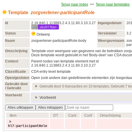
Terug naar index
<<
Terug naar templates
Template
zorgverlener-participantRole
Id
2.16.840.1.113883.2.4.3.11.60.3.10.3.27
Ingangsdatum
20
ref
zib2017bbr-
Status
Versielabel
3.2
Ontwerp
Naam
zorgverlener-participantRole-body
Weergavenaam
zor
par
Omschrijving
Template voor weergave van gegevens van de betrokken zorgv
Deze template wordt gebruikt in het 'Body-deel' van CDA docu
Context
Parent nodes van template element met id
2.16.840.1.113883.2.4.3.11.60.3.10.3.27
Classificatie
CDA entry level template
Open/gesloten
Open (ook andere dan gedefinieerde elementen zijn toegestaa
Gebruikt door
Gebruikt door 0 transacties en 10 templates, Gebruikt 7 t
/ Gebruikt
Voorbeeld
Voorbeeld
Alles uitklappen
Alles inklappen
Item
DT
Card
Conf
Omschrijving
hl7:participantRole