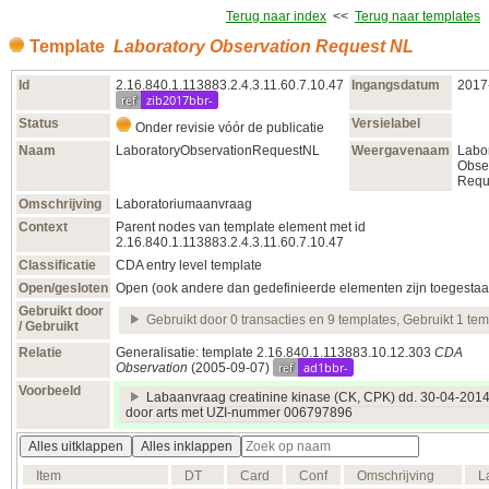
Terug naar index
<<
Terug naar templates
Template
Laboratory Observation Request NL
Id
2.16.840.1.113883.2.4.3.11.60.7.10.47
Ingangsdatum
2017
ref
zib2017bbr-
Status
Versielabel
Onder revisie vóór de publicatie
Naam
LaboratoryObservationRequestNL
Weergavenaam
Labo
Obse
Requ
Omschrijving
Laboratoriumaanvraag
Context
Parent nodes van template element met id
2.16.840.1.113883.2.4.3.11.60.7.10.47
Classificatie
CDA entry level template
Open/gesloten
Open (ook andere dan gedefinieerde elementen zijn toegestaa
Gebruikt door
Gebruikt door 0 transacties en 9 templates, Gebruikt 1 tem
/ Gebruikt
Relatie
Generalisatie: template 2.16.840.1.113883.10.12.303
CDA
ref
ad1bbr-
Observation
(2005‑09‑07)
Voorbeeld
Labaanvraag creatinine kinase (CK, CPK) dd. 30-04-2014
door arts met UZI-nummer 006797896
Alles uitklappen
Alles inklappen
Item
DT
Card
Conf
Omschrijving
L