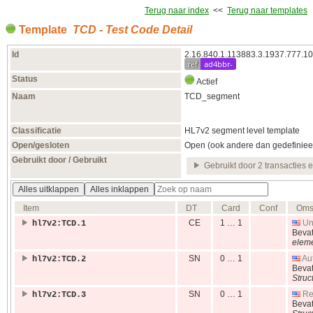
Terug naar index
<<
Terug naar templates
Template
TCD - Test Code Detail
Id
2.16.840.1.113883.3.1937.777.10
ref
ad4bbr-
Status
Actief
Naam
TCD_segment
Classificatie
HL7v2 segment level template
Open/gesloten
Open (ook andere dan gedefiniee
Gebruikt door / Gebruikt
Gebruikt door 2 transacties 
Alles uitklappen
Alles inklappen
Item
DT
Card
Conf
Omsc
CE
1 … 1
Uni
hl7v2:TCD.1
Beva
elem
SN
0 … 1
Aut
hl7v2:TCD.2
Beva
Struc
SN
0 … 1
Rer
hl7v2:TCD.3
Beva