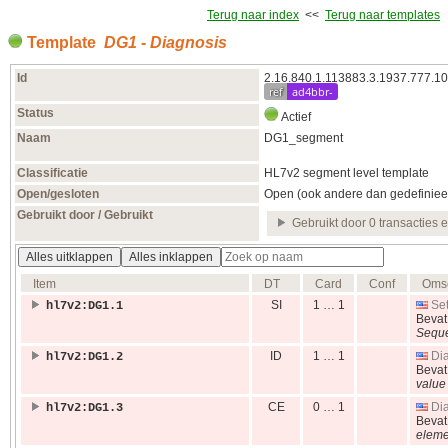
Terug naar index
<<
Terug naar templates
Template
DG1 - Diagnosis
Id
2.16.840.1.113883.3.1937.777.10
ref
ad4bbr-
Status
Actief
Naam
DG1_segment
Classificatie
HL7v2 segment level template
Open/gesloten
Open (ook andere dan gedefiniee
Gebruikt door / Gebruikt
Gebruikt door 0 transacties 
Alles uitklappen
Alles inklappen
Item
DT
Card
Conf
Omsc
SI
1 … 1
Set
hl7v2:DG1.1
Beva
Sequ
ID
1 … 1
Dia
hl7v2:DG1.2
Beva
value
CE
0 … 1
Dia
hl7v2:DG1.3
Beva
eleme