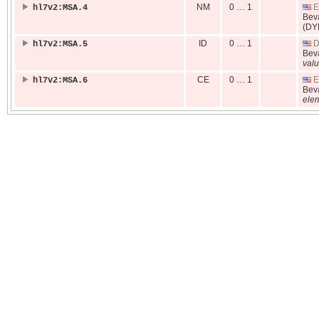
NM
0 … 1
E
hl7v2:MSA.4
Bev
(DY
ID
0 … 1
D
hl7v2:MSA.5
Bev
valu
CE
0 … 1
E
hl7v2:MSA.6
Bev
ele