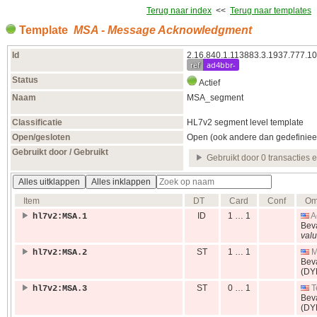
Terug naar index
<<
Terug naar templates
Template
MSA - Message Acknowledgment
Id
2.16.840.1.113883.3.1937.777.10
ref
ad4bbr-
Status
Actief
Naam
MSA_segment
Classificatie
HL7v2 segment level template
Open/gesloten
Open (ook andere dan gedefiniee
Gebruikt door / Gebruikt
Gebruikt door 0 transacties 
Alles uitklappen
Alles inklappen
Item
DT
Card
Conf
Om
ID
1 … 1
A
hl7v2:MSA.1
Bev
valu
ST
1 … 1
M
hl7v2:MSA.2
Bev
(DY
ST
0 … 1
T
hl7v2:MSA.3
Bev
(DY