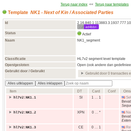
Terug naar index
<<
Terug naar templates
Template
NK1 - Next of Kin / Associated Parties
Id
2.16.840.1.113883.3.1937.777.10
ref
ad4bbr-
Status
Actief
Naam
NK1_segment
Classificatie
HL7v2 segment level template
Open/gesloten
Open (ook andere dan gedefiniee
Gebruikt door / Gebruikt
Gebruikt door 0 transacties 
Alles uitklappen
Alles inklappen
Item
DT
Card
Conf
Omsc
SI
1 … 1
Set
hl7v2:NK1.1
Beva
Sequ
XPN
0 … *
Na
hl7v2:NK1.2
Beva
Exten
CE
0 … 1
Rel
hl7v2:NK1.3