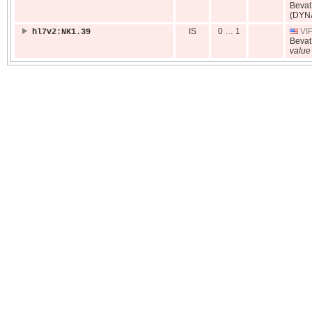
Beva
(DYN
IS
0 … 1
VIP
hl7v2:NK1.39
Beva
value