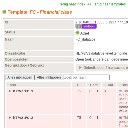
Terug naar index
<<
Terug naar templates
Template
FC - Financial class
Id
2.16.840.1.113883.3.1937.777.10
ref
ad4bbr-
Status
Actief
Naam
FC_datatype
Classificatie
HL7v2/v3 datatype level template
Open/gesloten
Open (ook andere dan gedefiniee
Gebruikt door / Gebruikt
Gebruikt door 2 transacties 
Alles uitklappen
Alles inklappen
Item
DT
Card
Conf
Omsc
IS
0 … 1
R
Thi
hl7v2:FC.1
to a 
used a
value
Beva
value
TS
0 … 1
Thi
hl7v2:FC.2
person
first