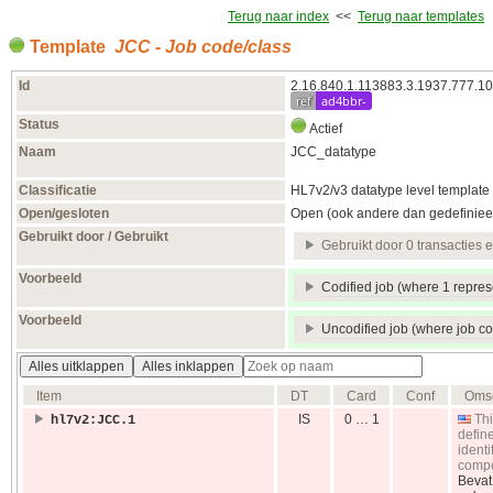
Terug naar index
<<
Terug naar templates
Template
JCC - Job code/class
Id
2.16.840.1.113883.3.1937.777.10
ref
ad4bbr-
Status
Actief
Naam
JCC_datatype
Classificatie
HL7v2/v3 datatype level template
Open/gesloten
Open (ook andere dan gedefiniee
Gebruikt door / Gebruikt
Gebruikt door 0 transacties 
Voorbeeld
Codified job (where 1 represe
Voorbeeld
Uncodified job (where job co
Alles uitklappen
Alles inklappen
Item
DT
Card
Conf
Omsc
IS
0 … 1
Thi
hl7v2:JCC.1
defin
identi
compo
Beva