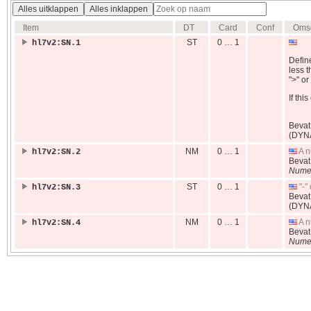
Alles uitklappen
Alles inklappen
Item
DT
Card
Conf
Omsc
ST
0 … 1
hl7v2:SN.1
Define
less t
">" or
If thi
Beva
(DYN
NM
0 … 1
A n
hl7v2:SN.2
Beva
Nume
ST
0 … 1
"-" 
hl7v2:SN.3
Beva
(DYN
NM
0 … 1
A n
hl7v2:SN.4
Beva
Nume