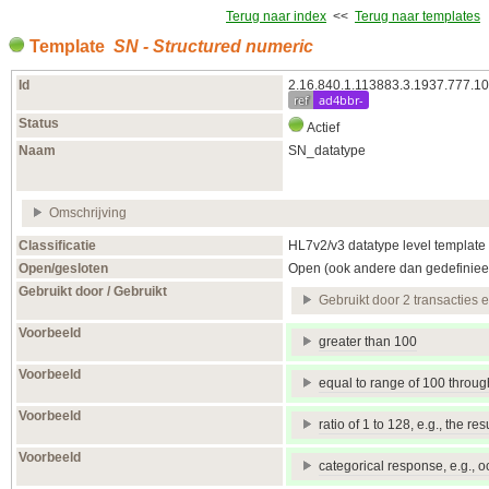
Terug naar index
<<
Terug naar templates
Template
SN - Structured numeric
Id
2.16.840.1.113883.3.1937.777.10
ref
ad4bbr-
Status
Actief
Naam
SN_datatype
Omschrijving
Classificatie
HL7v2/v3 datatype level template
Open/gesloten
Open (ook andere dan gedefiniee
Gebruikt door / Gebruikt
Gebruikt door 2 transacties 
Voorbeeld
greater than 100
Voorbeeld
equal to range of 100 throu
Voorbeeld
ratio of 1 to 128, e.g., the res
Voorbeeld
categorical response, e.g., oc