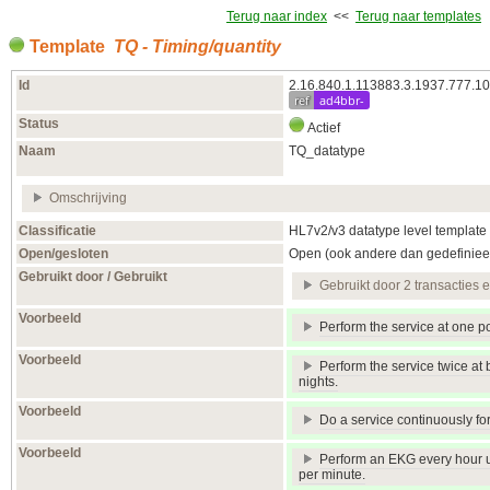
Terug naar index
<<
Terug naar templates
Template
TQ - Timing/quantity
Id
2.16.840.1.113883.3.1937.777.10
ref
ad4bbr-
Status
Actief
Naam
TQ_datatype
Omschrijving
Classificatie
HL7v2/v3 datatype level template
Open/gesloten
Open (ook andere dan gedefiniee
Gebruikt door / Gebruikt
Gebruikt door 2 transacties 
Voorbeeld
Perform the service at one poi
Voorbeeld
Perform the service twice at 
nights.
Voorbeeld
Do a service continuously for
Voorbeeld
Perform an EKG every hour u
per minute.