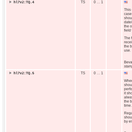
TS
0 … 1
hl7v2:TQ.4
This
case 
shoul
date/
the o
field
The f
rece
the b
use.
Bev
stam
TS
0 … 1
hl7v2:TQ.5
When 
shoul
perfo
it sh
alway
the b
time.
Regar
shoul
by ei