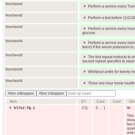
Voorbeeld
Perform a service every Tues
Voorbeeld
Perform a test before 11/21/8
Voorbeeld
Perform a service every hour 
glucose.
Voorbeeld
Perform a service every morni
twice) if the serum potassium is 
Voorbeeld
The first repeat instructs to
second repeat specifies to report
Voorbeeld
Whirlpool ankle for twenty m
Voorbeeld
Three one hour home health n
Alles uitklappen
Alles inklappen
Item
DT
Card
Conf
Oms
CQ
0 … 1
hl7v2:TQ.1
This 
shoul
two b
quant
and 