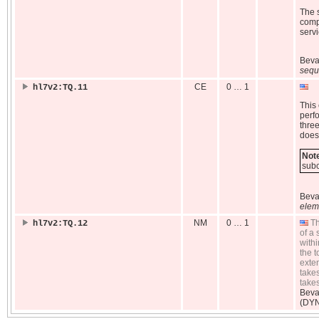
The 
comp
servi
Bev
sequ
CE
0 … 1
hl7v2:TQ.11
This
perfo
three
does
Not
subc
Bev
elem
NM
0 … 1
Th
hl7v2:TQ.12
of a 
withi
the 
exte
take
take
Bev
(DY