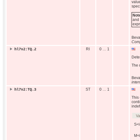
valu
spec
Not
and 
expr
Bev
Comp
RI
0 … 1
hl7v2:TQ.2
Dete
The d
Bev
inter
ST
0 … 1
hl7v2:TQ.3
This
conti
indef
Va
S<i
M<i