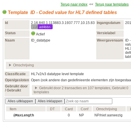
Terug naar index
<<
Terug naar templates
Template
ID - Coded value for HL7 defined tables
Id
2.16.840.1.113883.3.1937.777.10.15.83
Ingangsdatum
201
ref
ad4bbr-
Status
Versielabel
Actief
Naam
ID_datatype
Weergavenaam
ID 
val
HL
def
tab
Omschrijving
Classificatie
HL7v2/v3 datatype level template
Open/gesloten
Open (ook andere dan gedefinieerde elementen zijn toegestaa
Gebruikt door
Gebruikt door 2 transacties en 107 templates, Gebruikt 0
/ Gebruikt
templates
Alles uitklappen
Alles inklappen
Item
DT
Card
Conf
Omschrijving
0
NP
NP/niet aanwezig
@MaxLength