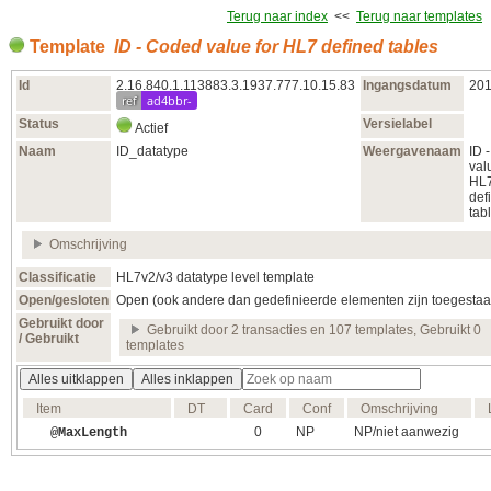
Terug naar index
<<
Terug naar templates
Template
ID - Coded value for HL7 defined tables
Id
2.16.840.1.113883.3.1937.777.10.15.83
Ingangsdatum
201
ref
ad4bbr-
Status
Versielabel
Actief
Naam
ID_datatype
Weergavenaam
ID 
val
HL
def
tab
Omschrijving
Classificatie
HL7v2/v3 datatype level template
Open/gesloten
Open (ook andere dan gedefinieerde elementen zijn toegestaa
Gebruikt door
Gebruikt door 2 transacties en 107 templates, Gebruikt 0
/ Gebruikt
templates
Alles uitklappen
Alles inklappen
Item
DT
Card
Conf
Omschrijving
0
NP
NP/niet aanwezig
@MaxLength