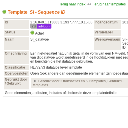
Terug naar index
<<
Terug naar templates
Template
SI - Sequence ID
Id
2.16.840.1.113883.3.1937.777.10.15.88
Ingangsdatum
201
ref
ad4bbr-
Status
Versielabel
Actief
Naam
SI_datatype
Weergavenaam
SI -
Se
ID
Omschrijving
Een niet-negatief natuurlijk getal in de vorm van een NM-veld.
van dit datatype wordt gedefinieerd in de hoofdstukken met s
en berichten die het datatype gebruiken.
Classificatie
HL7v2/v3 datatype level template
Open/gesloten
Open (ook andere dan gedefinieerde elementen zijn toegestaa
Gebruikt door
Gebruikt door 2 transacties en 50 templates, Gebruikt 0
/ Gebruikt
templates
Geen elementen, attributen, includes of choices in deze templatedefinitie.