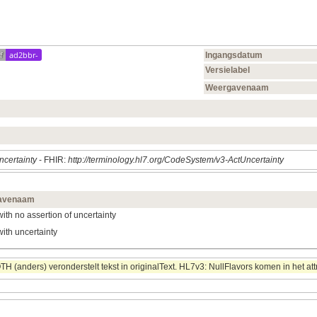
f
ad2bbr-
Ingangsdatum
Versielabel
Weergavenaam
ncertainty
- FHIR:
http://terminology.hl7.org/CodeSystem/v3-ActUncertainty
avenaam
with no assertion of uncertainty
with uncertainty
 (anders) veronderstelt tekst in originalText. HL7v3: NullFlavors komen in het att