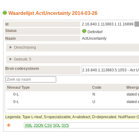
Waardelijst
ActUncertainty
2014‑03‑26
re
Id
2.16.840.1.113883.1.11.16899
Status
Definitief
Naam
ActUncertainty
Omschrijving
Gebruik: 5
Bron codesysteem
2.16.840.1.113883.5.1053 -
Act U
Niveau/ Type
Code
Weerg
0‑L
N
stated 
0‑L
U
stated 
Legenda: Type L=leaf, S=specializable, A=abstract, D=deprecated. NullFlavor OTH
XML
JSON
CSV
SQL
SVS