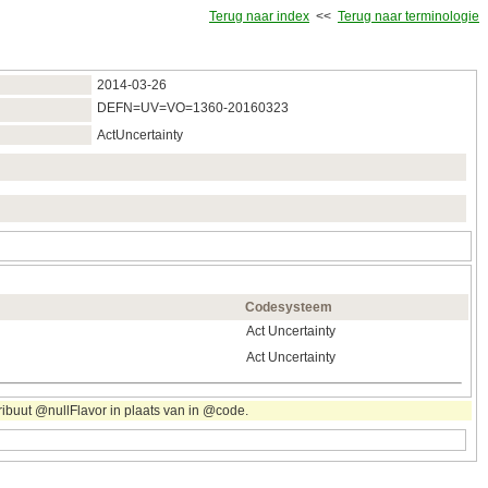
Terug naar index
<<
Terug naar terminologie
2014‑03‑26
DEFN=UV=VO=1360-20160323
ActUncertainty
Codesysteem
Act Uncertainty
Act Uncertainty
ribuut @nullFlavor in plaats van in @code.