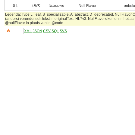
0‑L
UNK
Unknown
Null Flavor
onbek
Legenda: Type L=leaf, S=specializable, A=abstract, D=deprecated. NullFlavor 
(anders) veronderstelt tekst in originalText. HL7v3: NullFlavors komen in het attr
@nullFlavor in plaats van in @code.
XML
JSON
CSV
SQL
SVS