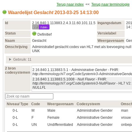
Terug naar index
<<
Terug naar terminologie
Waardelijst
Geslacht
2013‑03‑25 14:13:00
Id
2.16.840.1.113883.2.4.3.11.60.101.11.5
Ingangsdatum
201
ref
naw-
14:
Status
Versielabel
Definitief
Naam
Geslacht
Weergavenaam
Ges
Omschrijving
Administratief geslacht codes van HL7 met als toevoeging null 
UNK
Gebruik: 11
2 bron
2.16.840.1.113883.5.1 -
Administrative Gender
- FHIR:
codesystemen
http://terminology.hl7.org/CodeSystem/v3-AdministrativeGend
2.16.840.1.113883.5.1008 -
Null Flavor
- FHIR:
http://terminology.hl7.org/CodeSystem/v3-NullFlavor
- HL7 V2:
NULLFL
Niveau/ Type
Code
Weergavenaam
Codesysteem
Omschr
0‑L
M
Male
Administrative Gender
man
0‑L
F
Female
Administrative Gender
vrouw
0‑L
UN
Undifferentiated
Administrative Gender
onbep