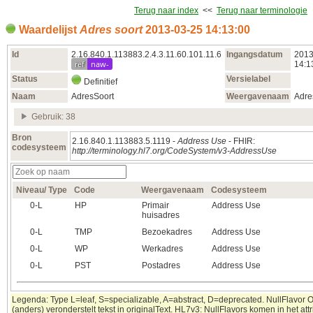
Terug naar index
<<
Terug naar terminologie
Waardelijst
Adres soort
2013‑03‑25 14:13:00
Id
2.16.840.1.113883.2.4.3.11.60.101.11.6
Ingangsdatum
2013
ref
naw-
14:1
Status
Versielabel
Definitief
Naam
AdresSoort
Weergavenaam
Adre
Gebruik: 38
Bron
2.16.840.1.113883.5.1119 -
Address Use
- FHIR:
codesysteem
http://terminology.hl7.org/CodeSystem/v3-AddressUse
Niveau/ Type
Code
Weergavenaam
Codesysteem
0‑L
HP
Primair
Address Use
huisadres
0‑L
TMP
Bezoekadres
Address Use
0‑L
WP
Werkadres
Address Use
0‑L
PST
Postadres
Address Use
Legenda: Type L=leaf, S=specializable, A=abstract, D=deprecated. NullFlavor 
(anders) veronderstelt tekst in originalText. HL7v3: NullFlavors komen in het attr