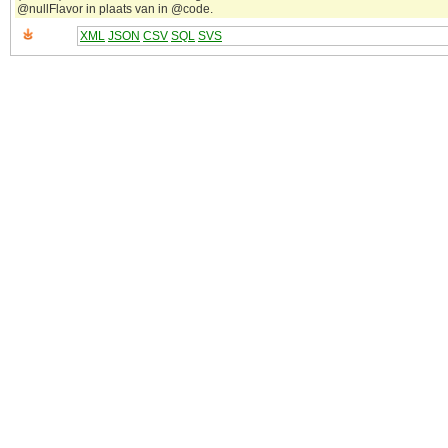
@nullFlavor in plaats van in @code.
XML
JSON
CSV
SQL
SVS