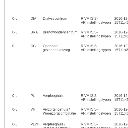
0‑L
DIA
Dialysecentrum
RIVM ISIS-
2016-12
AR Instellingstypen
15T11:4
0‑L
BRA
Brandwondencentrum
RIVM ISIS-
2016-12
AR Instellingstypen
15T11:4
0‑L
OG
Openbare
RIVM ISIS-
2016-12
gezondheidszorg
AR Instellingstypen
15T11:4
0‑L
PL
Verpleeghuis
RIVM ISIS-
2016-12
AR Instellingstypen
15T11:4
0‑L
VH
Verzorgingshuis /
RIVM ISIS-
2016-12
Woonzorgcombinatie
AR Instellingstypen
15T11:4
0‑L
PLVH
Verpleeghuis /
RIVM ISIS-
2016-12