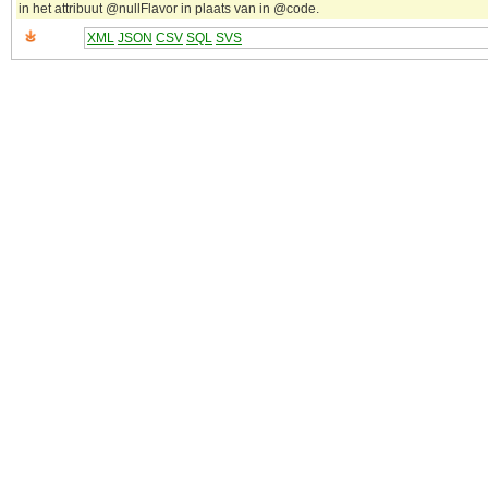
in het attribuut @nullFlavor in plaats van in @code.
XML
JSON
CSV
SQL
SVS