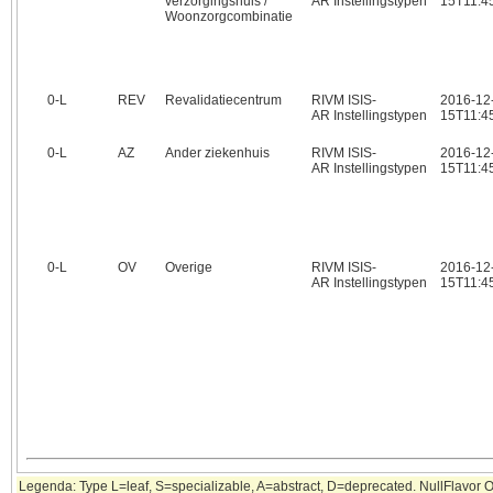
verzorgingshuis /
AR Instellingstypen
15T11:4
Woonzorgcombinatie
0‑L
REV
Revalidatiecentrum
RIVM ISIS-
2016-12
AR Instellingstypen
15T11:4
0‑L
AZ
Ander ziekenhuis
RIVM ISIS-
2016-12
AR Instellingstypen
15T11:4
0‑L
OV
Overige
RIVM ISIS-
2016-12
AR Instellingstypen
15T11:4
Legenda: Type L=leaf, S=specializable, A=abstract, D=deprecated. NullFlavor OT