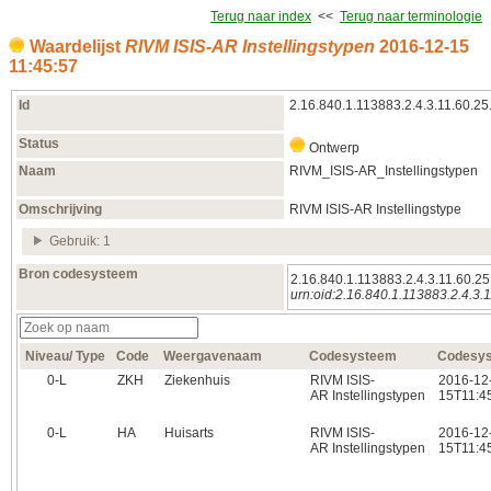
Terug naar index
<<
Terug naar terminologie
Waardelijst
RIVM ISIS-AR Instellingstypen
2016‑12‑15
11:45:57
Id
2.16.840.1.113883.2.4.3.11.60.25
Status
Ontwerp
Naam
RIVM_ISIS-AR_Instellingstypen
Omschrijving
RIVM ISIS-AR Instellingstype
Gebruik: 1
Bron codesysteem
2.16.840.1.113883.2.4.3.11.60.25
urn:oid:2.16.840.1.113883.2.4.3.1
Niveau/ Type
Code
Weergavenaam
Codesysteem
Codesys
0‑L
ZKH
Ziekenhuis
RIVM ISIS-
2016-12
AR Instellingstypen
15T11:4
0‑L
HA
Huisarts
RIVM ISIS-
2016-12
AR Instellingstypen
15T11:4