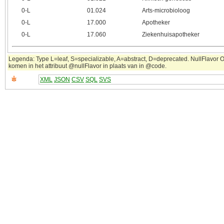
0‑L
01.024
Arts-microbioloog
0‑L
17.000
Apotheker
0‑L
17.060
Ziekenhuisapotheker
Legenda: Type L=leaf, S=specializable, A=abstract, D=deprecated. NullFlavor OT
komen in het attribuut @nullFlavor in plaats van in @code.
XML
JSON
CSV
SQL
SVS