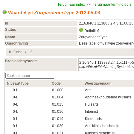
Terug naar index
<<
Terug naar terminologie
Waardelijst
ZorgverlenerType
2012‑05‑08
Id
2.16.840.1.113883.2.4.3.11.60.25
Status
Definitief
Naam
ZorgverlenerType
Omschrijving
Deze tabel omvat type zorgverlen
Gebruik: 12
Bron codesysteem
2.16.840.1.113883.2.4.15.111 -
Ro
http://fhir.nl/fhir/NamingSystem/uz
Niveau/ Type
Code
Weergavenaam
0‑L
01.000
Arts
0‑L
01.004
Apotheekhoudende huisarts
0‑L
01.015
Huisarts
0‑L
01.016
Internist
0‑L
01.019
Kinderarts
0‑L
01.020
Arts klinische chemie
0‑L
01.021
Klinisch geneticus