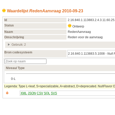
Waardelijst
RedenAanvraag
2010‑09‑23
Id
2.16.840.1.113883.2.4.3.11.60.25
Status
Ontwerp
Naam
RedenAanvraag
Omschrijving
Reden voor de aanvraag
Gebruik: 2
Bron codesysteem
2.16.840.1.113883.5.1008 -
Null 
Niveau/ Type
0‑L
Legenda: Type L=leaf, S=specializable, A=abstract, D=deprecated. NullFlavor OTH
XML
JSON
CSV
SQL
SVS