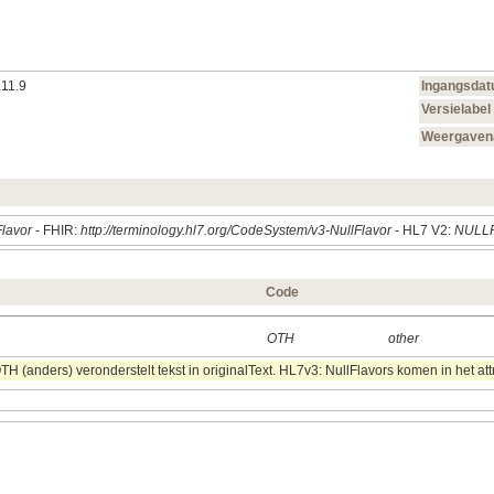
.11.9
Ingangsda
Versielabel
Weergave
Flavor
- FHIR:
http://terminology.hl7.org/CodeSystem/v3-NullFlavor
- HL7 V2:
NULL
Code
OTH
other
 (anders) veronderstelt tekst in originalText. HL7v3: NullFlavors komen in het att