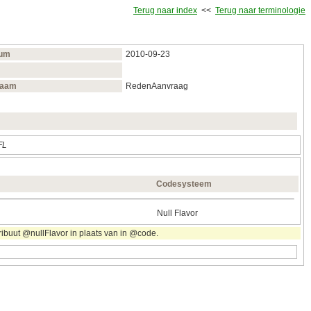
Terug naar index
<<
Terug naar terminologie
tum
2010‑09‑23
naam
RedenAanvraag
FL
Codesysteem
Null Flavor
ribuut @nullFlavor in plaats van in @code.