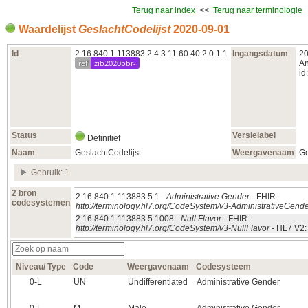
Terug naar index
<<
Terug naar terminologie
Waardelijst
GeslachtCodelijst
2020‑09‑01
Id
2.16.840.1.113883.2.4.3.11.60.40.2.0.1.1
Ingangsdatum
20
ref
zib2020bbr-
An
id:
Status
Versielabel
Definitief
Naam
GeslachtCodelijst
Weergavenaam
Ge
Gebruik: 1
2 bron
2.16.840.1.113883.5.1 -
Administrative Gender
- FHIR:
codesystemen
http://terminology.hl7.org/CodeSystem/v3-AdministrativeGend
2.16.840.1.113883.5.1008 -
Null Flavor
- FHIR:
http://terminology.hl7.org/CodeSystem/v3-NullFlavor
- HL7 V2
Niveau/ Type
Code
Weergavenaam
Codesysteem
0‑L
UN
Undifferentiated
Administrative Gender