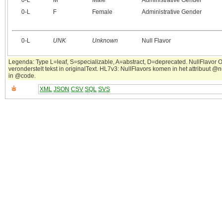
0‑L
M
Male
Administrative Gender
0‑L
F
Female
Administrative Gender
0‑L
UNK
Unknown
Null Flavor
Legenda: Type L=leaf, S=specializable, A=abstract, D=deprecated. NullFlavor 
veronderstelt tekst in originalText. HL7v3: NullFlavors komen in het attribuut @n
in @code.
XML
JSON
CSV
SQL
SVS