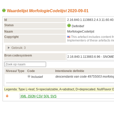
Waardelijst
MorfologieCodelijst
2020‑09‑01
Id
2.16.840.1.113883.2.4.3.11.60.40
Status
Definitief
Naam
MorfologieCodelijst
Copyright
This artefact includes conten
Implementers of these artefacts 
Gebruik: 3
Bron codesysteem
2.16.840.1.113883.6.96 -
SNOMED
Niveau/ Type
Code
Intentionele definitie
descendants van code 49755003 morfolog
Inclusief
Legenda: Type L=leaf, S=specializable, A=abstract, D=deprecated. NullFlavor OTH
XML
JSON
CSV
SQL
SVS