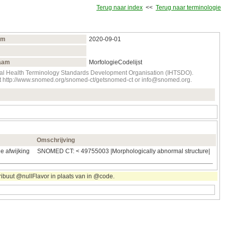
Terug naar index
<<
Terug naar terminologie
um
2020‑09‑01
aam
MorfologieCodelijst
onal Health Terminology Standards Development Organisation (IHTSDO).
tact http://www.snomed.org/snomed-ct/getsnomed-ct or info@snomed.org.
Omschrijving
e afwijking
SNOMED CT: < 49755003 |Morphologically abnormal structure|
ribuut @nullFlavor in plaats van in @code.