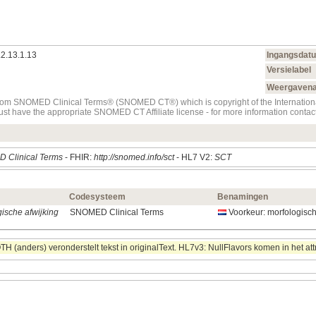
.2.13.1.13
Ingangsdat
Versielabel
Weergaven
t from SNOMED Clinical Terms® (SNOMED CT®) which is copyright of the Internati
must have the appropriate SNOMED CT Affiliate license - for more information con
 Clinical Terms
- FHIR:
http://snomed.info/sct
- HL7 V2:
SCT
Codesysteem
Benamingen
ische afwijking
SNOMED Clinical Terms
Voorkeur: morfologisch
 (anders) veronderstelt tekst in originalText. HL7v3: NullFlavors komen in het att