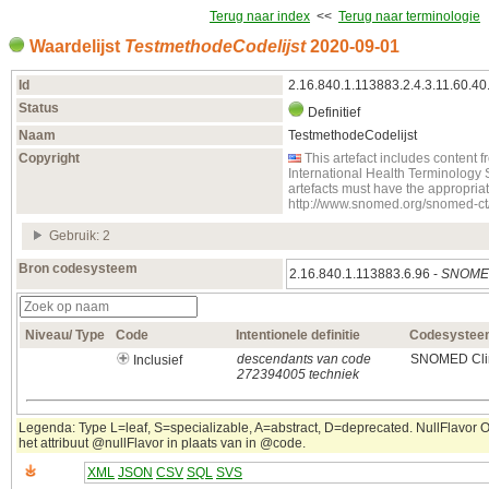
Terug naar index
<<
Terug naar terminologie
Waardelijst
TestmethodeCodelijst
2020‑09‑01
Id
2.16.840.1.113883.2.4.3.11.60.40
Status
Definitief
Naam
TestmethodeCodelijst
Copyright
This artefact includes conten
International Health Terminology
artefacts must have the appropria
http://www.snomed.org/snomed-ct
Gebruik: 2
Bron codesysteem
2.16.840.1.113883.6.96 -
SNOMED
Niveau/ Type
Code
Intentionele definitie
Codesystee
descendants van code
SNOMED Clin
Inclusief
272394005 techniek
Legenda: Type L=leaf, S=specializable, A=abstract, D=deprecated. NullFlavor OT
het attribuut @nullFlavor in plaats van in @code.
XML
JSON
CSV
SQL
SVS