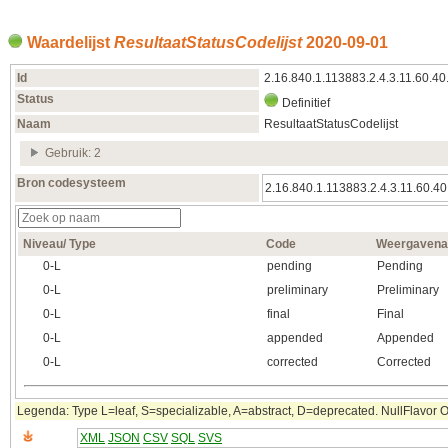
Waardelijst
ResultaatStatusCodelijst
2020‑09‑01
Id
2.16.840.1.113883.2.4.3.11.60.40
Status
Definitief
Naam
ResultaatStatusCodelijst
Gebruik: 2
Bron codesysteem
2.16.840.1.113883.2.4.3.11.60.40
Niveau/ Type
Code
Weergaven
0‑L
pending
Pending
0‑L
preliminary
Preliminary
0‑L
final
Final
0‑L
appended
Appended
0‑L
corrected
Corrected
Legenda: Type L=leaf, S=specializable, A=abstract, D=deprecated. NullFlavor OTH
XML
JSON
CSV
SQL
SVS