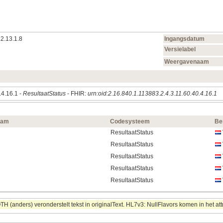
.2.13.1.8
Ingangsdatum
Versielabel
Weergavenaam
.4.16.1 -
ResultaatStatus
- FHIR:
urn:oid:2.16.840.1.113883.2.4.3.11.60.40.4.16.1
aam
Codesysteem
Be
ResultaatStatus
ResultaatStatus
ResultaatStatus
ResultaatStatus
ResultaatStatus
 (anders) veronderstelt tekst in originalText. HL7v3: NullFlavors komen in het att