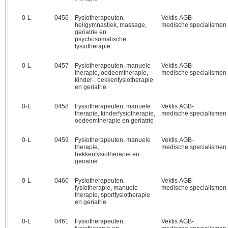
0‑L
0456
Fysiotherapeuten,
Vektis AGB-
heilgymnastiek, massage,
medische specialismen
geriatrie en
psychosomatische
fysiotherapie
0‑L
0457
Fysiotherapeuten, manuele
Vektis AGB-
therapie, oedeemtherapie,
medische specialismen
kinder-, bekkenfysiotherapie
en geriatrie
0‑L
0458
Fysiotherapeuten, manuele
Vektis AGB-
therapie, kinderfysiotherapie,
medische specialismen
oedeemtherapie en geriatrie
0‑L
0459
Fysiotherapeuten, manuele
Vektis AGB-
therapie,
medische specialismen
bekkenfysiotherapie en
geriatrie
0‑L
0460
Fysiotherapeuten,
Vektis AGB-
fysiotherapie, manuele
medische specialismen
therapie, sportfysiotherapie
en geriatrie
0‑L
0461
Fysiotherapeuten,
Vektis AGB-