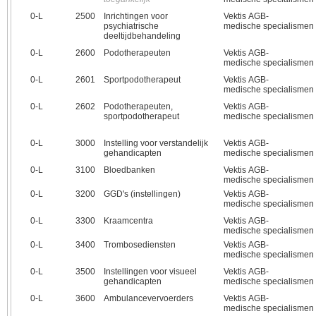
0‑L
2500
Inrichtingen voor
Vektis AGB-
psychiatrische
medische specialismen
deeltijdbehandeling
0‑L
2600
Podotherapeuten
Vektis AGB-
medische specialismen
0‑L
2601
Sportpodotherapeut
Vektis AGB-
medische specialismen
0‑L
2602
Podotherapeuten,
Vektis AGB-
sportpodotherapeut
medische specialismen
0‑L
3000
Instelling voor verstandelijk
Vektis AGB-
gehandicapten
medische specialismen
0‑L
3100
Bloedbanken
Vektis AGB-
medische specialismen
0‑L
3200
GGD's (instellingen)
Vektis AGB-
medische specialismen
0‑L
3300
Kraamcentra
Vektis AGB-
medische specialismen
0‑L
3400
Trombosediensten
Vektis AGB-
medische specialismen
0‑L
3500
Instellingen voor visueel
Vektis AGB-
gehandicapten
medische specialismen
0‑L
3600
Ambulancevervoerders
Vektis AGB-
medische specialismen