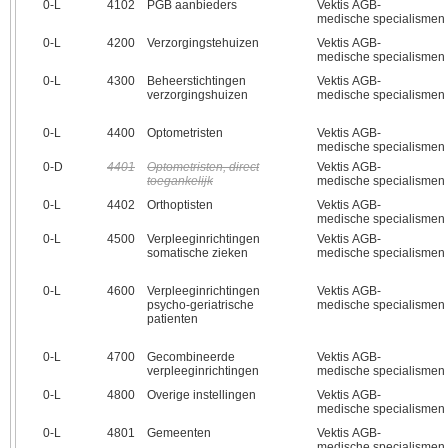
0‑L
4102
PGB aanbieders
Vektis AGB-
medische specialismen
0‑L
4200
Verzorgingstehuizen
Vektis AGB-
medische specialismen
0‑L
4300
Beheerstichtingen
Vektis AGB-
verzorgingshuizen
medische specialismen
0‑L
4400
Optometristen
Vektis AGB-
medische specialismen
0‑D
4401
Optometristen, direct
Vektis AGB-
toegankelijk
medische specialismen
0‑L
4402
Orthoptisten
Vektis AGB-
medische specialismen
0‑L
4500
Verpleeginrichtingen
Vektis AGB-
somatische zieken
medische specialismen
0‑L
4600
Verpleeginrichtingen
Vektis AGB-
psycho-geriatrische
medische specialismen
patienten
0‑L
4700
Gecombineerde
Vektis AGB-
verpleeginrichtingen
medische specialismen
0‑L
4800
Overige instellingen
Vektis AGB-
medische specialismen
0‑L
4801
Gemeenten
Vektis AGB-
medische specialismen