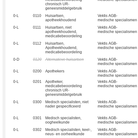
chronisch UR-
geneesmiddelgebruik
0‑L
0110
Huisartsen,
Vektis AGB-
apotheekhoudend
medische specialismen
0‑L
0111
Huisartsen, niet
Vektis AGB-
apotheekhoudend,
medische specialismen
medicatiebeoordeling
0‑L
0112
Huisartsen,
Vektis AGB-
Apotheekhoudend,
medische specialismen
medicatiebeoordeling
0‑D
0120
Alternatieve huisartsen
Vektis AGB-
medische specialismen
0‑L
0200
Apothekers
Vektis AGB-
medische specialismen
0‑L
0201
Apotheker,
Vektis AGB-
medicatiebeoordeling
medische specialismen
chronisch UR-
geneesmiddelgebruik
0‑L
0300
Medisch specialisten, niet
Vektis AGB-
nader gespecificeerd
medische specialismen
0‑L
0301
Medisch specialisten,
Vektis AGB-
oogheelkunde
medische specialismen
0‑L
0302
Medisch specialisten, keel-,
Vektis AGB-
neus- en oorheelkunde
medische specialismen