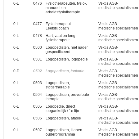
0‑L
0476
Fysiotherapeuten, fysio-,
Vektis AGB-
manueel en
medische specialismen
arbeidsfysiotherapie
0‑L
0477
Fysiotherapeut
Vektis AGB-
Leefstijlcoach
medische specialismen
0‑L
0478
Hart, vaat en long
Vektis AGB-
fysiotherapeut
medische specialismen
0‑L
0500
Logopedisten, niet nader
Vektis AGB-
gespecificeerd
medische specialismen
0‑L
0501
Logopedisten, logopedie
Vektis AGB-
medische specialismen
0‑D
0502
Logopedisten, foniatrie
Vektis AGB-
medische specialismen
0‑L
0503
Logopedisten,
Vektis AGB-
stottertherapie
medische specialismen
0‑L
0504
Logopedisten, preverbale
Vektis AGB-
therapie
medische specialismen
0‑L
0505
Logopedie, direct
Vektis AGB-
toegankelijk / 1e lijn
medische specialismen
0‑L
0506
Logopedisten, afasie
Vektis AGB-
medische specialismen
0‑L
0507
Logopedisten, Hanen-
Vektis AGB-
ouderprogramma
medische specialismen