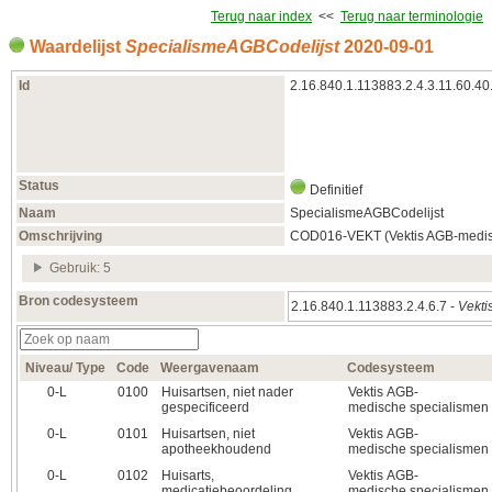
Terug naar index
<<
Terug naar terminologie
Waardelijst
SpecialismeAGBCodelijst
2020‑09‑01
Id
2.16.840.1.113883.2.4.3.11.60.40
Status
Definitief
Naam
SpecialismeAGBCodelijst
Omschrijving
COD016-VEKT (Vektis AGB-medisc
Gebruik: 5
Bron codesysteem
2.16.840.1.113883.2.4.6.7 -
Vekti
Niveau/ Type
Code
Weergavenaam
Codesysteem
0‑L
0100
Huisartsen, niet nader
Vektis AGB-
gespecificeerd
medische specialismen
0‑L
0101
Huisartsen, niet
Vektis AGB-
apotheekhoudend
medische specialismen
0‑L
0102
Huisarts,
Vektis AGB-
medicatiebeoordeling
medische specialismen