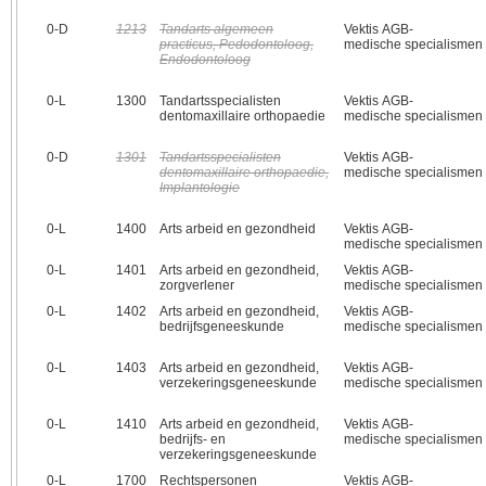
0‑D
1213
Tandarts algemeen
Vektis AGB-
practicus, Pedodontoloog,
medische specialismen
Endodontoloog
0‑L
1300
Tandartsspecialisten
Vektis AGB-
dentomaxillaire orthopaedie
medische specialismen
0‑D
1301
Tandartsspecialisten
Vektis AGB-
dentomaxillaire orthopaedie,
medische specialismen
Implantologie
0‑L
1400
Arts arbeid en gezondheid
Vektis AGB-
medische specialismen
0‑L
1401
Arts arbeid en gezondheid,
Vektis AGB-
zorgverlener
medische specialismen
0‑L
1402
Arts arbeid en gezondheid,
Vektis AGB-
bedrijfsgeneeskunde
medische specialismen
0‑L
1403
Arts arbeid en gezondheid,
Vektis AGB-
verzekeringsgeneeskunde
medische specialismen
0‑L
1410
Arts arbeid en gezondheid,
Vektis AGB-
bedrijfs- en
medische specialismen
verzekeringsgeneeskunde
0‑L
1700
Rechtspersonen
Vektis AGB-