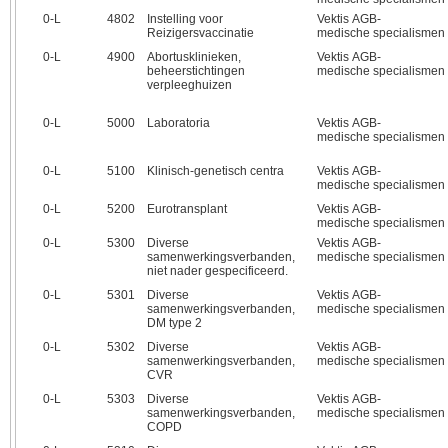
0‑L
4802
Instelling voor
Vektis AGB-
Reizigersvaccinatie
medische specialismen
0‑L
4900
Abortusklinieken,
Vektis AGB-
beheerstichtingen
medische specialismen
verpleeghuizen
0‑L
5000
Laboratoria
Vektis AGB-
medische specialismen
0‑L
5100
Klinisch-genetisch centra
Vektis AGB-
medische specialismen
0‑L
5200
Eurotransplant
Vektis AGB-
medische specialismen
0‑L
5300
Diverse
Vektis AGB-
samenwerkingsverbanden,
medische specialismen
niet nader gespecificeerd.
0‑L
5301
Diverse
Vektis AGB-
samenwerkingsverbanden,
medische specialismen
DM type 2
0‑L
5302
Diverse
Vektis AGB-
samenwerkingsverbanden,
medische specialismen
CVR
0‑L
5303
Diverse
Vektis AGB-
samenwerkingsverbanden,
medische specialismen
COPD