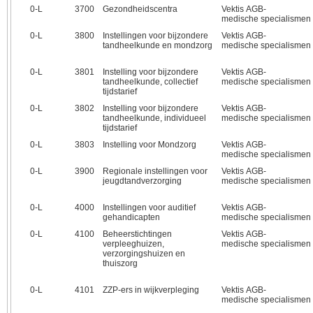
0‑L
3700
Gezondheidscentra
Vektis AGB-
medische specialismen
0‑L
3800
Instellingen voor bijzondere
Vektis AGB-
tandheelkunde en mondzorg
medische specialismen
0‑L
3801
Instelling voor bijzondere
Vektis AGB-
tandheelkunde, collectief
medische specialismen
tijdstarief
0‑L
3802
Instelling voor bijzondere
Vektis AGB-
tandheelkunde, individueel
medische specialismen
tijdstarief
0‑L
3803
Instelling voor Mondzorg
Vektis AGB-
medische specialismen
0‑L
3900
Regionale instellingen voor
Vektis AGB-
jeugdtandverzorging
medische specialismen
0‑L
4000
Instellingen voor auditief
Vektis AGB-
gehandicapten
medische specialismen
0‑L
4100
Beheerstichtingen
Vektis AGB-
verpleeghuizen,
medische specialismen
verzorgingshuizen en
thuiszorg
0‑L
4101
ZZP-ers in wijkverpleging
Vektis AGB-
medische specialismen