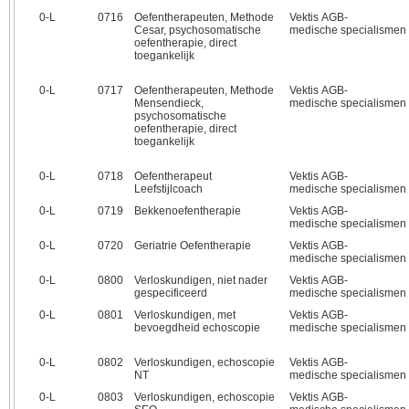
0‑L
0716
Oefentherapeuten, Methode
Vektis AGB-
Cesar, psychosomatische
medische specialismen
oefentherapie, direct
toegankelijk
0‑L
0717
Oefentherapeuten, Methode
Vektis AGB-
Mensendieck,
medische specialismen
psychosomatische
oefentherapie, direct
toegankelijk
0‑L
0718
Oefentherapeut
Vektis AGB-
Leefstijlcoach
medische specialismen
0‑L
0719
Bekkenoefentherapie
Vektis AGB-
medische specialismen
0‑L
0720
Geriatrie Oefentherapie
Vektis AGB-
medische specialismen
0‑L
0800
Verloskundigen, niet nader
Vektis AGB-
gespecificeerd
medische specialismen
0‑L
0801
Verloskundigen, met
Vektis AGB-
bevoegdheid echoscopie
medische specialismen
0‑L
0802
Verloskundigen, echoscopie
Vektis AGB-
NT
medische specialismen
0‑L
0803
Verloskundigen, echoscopie
Vektis AGB-