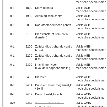
medische specialismen
0‑L
1800
Dialysecentra
Vektis AGB-
medische specialismen
0‑L
1900
Audiologische centra
Vektis AGB-
medische specialismen
0‑L
2000
Radiotherapeutische centra
Vektis AGB-
medische specialismen
0‑L
2100
Dienstenstructuren (ANW-
Vektis AGB-
diensten)
medische specialismen
0‑L
2200
Zelfstandige behandelcentra
Vektis AGB-
(ZBC)
medische specialismen
0‑L
2270
Zelfstandige behandelcentra
Vektis AGB-
(EMS)
medische specialismen
0‑L
2300
Inrichtingen voor
Vektis AGB-
revalidatiedagbehandeling
medische specialismen
0‑L
2400
Dietisten
Vektis AGB-
medische specialismen
0‑L
2401
Dietisten, direct toegankelijk
Vektis AGB-
/ 1e lijn
medische specialismen
0‑L
2402
Diëtist Leefstijlcoach
Vektis AGB-
medische specialismen
0‑D
2410
Dietisten, dietist, direct
Vektis AGB-
toegankelijk
medische specialismen