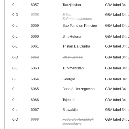
0‑L
6057
Tadzjikistan
GBA tabel 34:
0‑D
6058
Britse
GBA tabel 34:
Salomonseilanden
0‑L
6059
São Tomé en Principe
GBA tabel 34:
0‑L
6060
Sint-Helena
GBA tabel 34:
0‑L
6061
Tristan Da Cunha
GBA tabel 34:
0‑D
6062
West-Samoa
GBA tabel 34:
0‑L
6063
Turkmenistan
GBA tabel 34:
0‑L
6064
Georgië
GBA tabel 34:
0‑L
6065
Bosnië-Herzegovina
GBA tabel 34:
0‑L
6066
Tsjechië
GBA tabel 34:
0‑L
6067
Slowakije
GBA tabel 34:
0‑D
6068
Federale Republiek
GBA tabel 34:
Joegoslavië