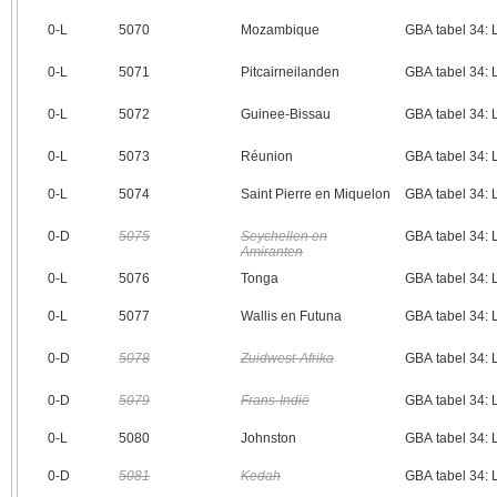
0‑L
5070
Mozambique
GBA tabel 34:
0‑L
5071
Pitcairneilanden
GBA tabel 34:
0‑L
5072
Guinee-Bissau
GBA tabel 34:
0‑L
5073
Réunion
GBA tabel 34:
0‑L
5074
Saint Pierre en Miquelon
GBA tabel 34:
0‑D
5075
Seychellen en
GBA tabel 34:
Amiranten
0‑L
5076
Tonga
GBA tabel 34:
0‑L
5077
Wallis en Futuna
GBA tabel 34:
0‑D
5078
Zuidwest-Afrika
GBA tabel 34:
0‑D
5079
Frans-Indië
GBA tabel 34:
0‑L
5080
Johnston
GBA tabel 34:
0‑D
5081
Kedah
GBA tabel 34: