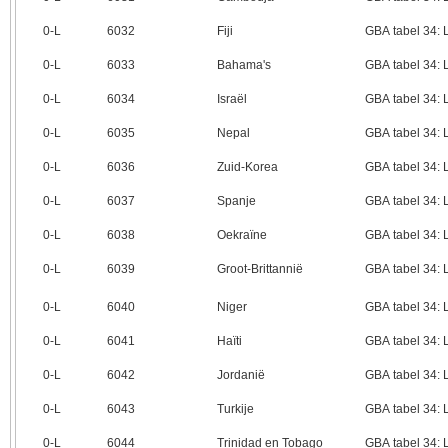
0‑L
6032
Fiji
GBA tabel 34:
0‑L
6033
Bahama's
GBA tabel 34:
0‑L
6034
Israël
GBA tabel 34:
0‑L
6035
Nepal
GBA tabel 34:
0‑L
6036
Zuid-Korea
GBA tabel 34:
0‑L
6037
Spanje
GBA tabel 34:
0‑L
6038
Oekraïne
GBA tabel 34:
0‑L
6039
Groot-Brittannië
GBA tabel 34:
0‑L
6040
Niger
GBA tabel 34:
0‑L
6041
Haïti
GBA tabel 34:
0‑L
6042
Jordanië
GBA tabel 34:
0‑L
6043
Turkije
GBA tabel 34:
0‑L
6044
Trinidad en Tobago
GBA tabel 34: