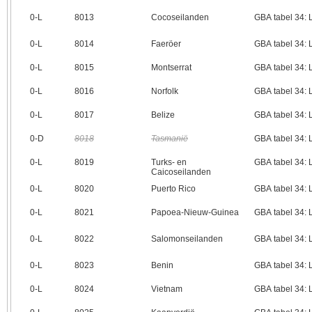
0‑L
8013
Cocoseilanden
GBA tabel 34:
0‑L
8014
Faeröer
GBA tabel 34:
0‑L
8015
Montserrat
GBA tabel 34:
0‑L
8016
Norfolk
GBA tabel 34:
0‑L
8017
Belize
GBA tabel 34:
0‑D
8018
Tasmanië
GBA tabel 34:
0‑L
8019
Turks- en
GBA tabel 34:
Caicoseilanden
0‑L
8020
Puerto Rico
GBA tabel 34:
0‑L
8021
Papoea-Nieuw-Guinea
GBA tabel 34:
0‑L
8022
Salomonseilanden
GBA tabel 34:
0‑L
8023
Benin
GBA tabel 34:
0‑L
8024
Vietnam
GBA tabel 34: