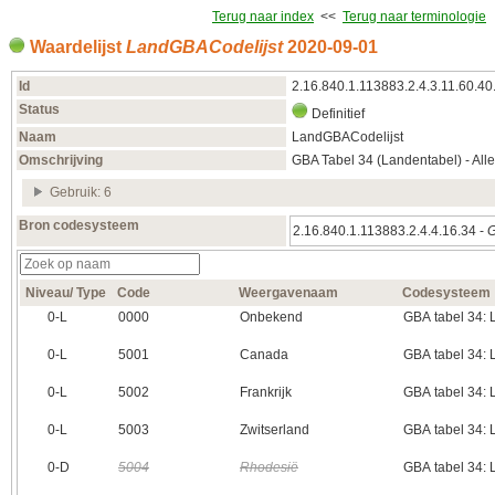
Terug naar index
<<
Terug naar terminologie
Waardelijst
LandGBACodelijst
2020‑09‑01
Id
2.16.840.1.113883.2.4.3.11.60.40
Status
Definitief
Naam
LandGBACodelijst
Omschrijving
GBA Tabel 34 (Landentabel) - All
Gebruik: 6
Bron codesysteem
2.16.840.1.113883.2.4.4.16.34 -
G
Niveau/ Type
Code
Weergavenaam
Codesysteem
0‑L
0000
Onbekend
GBA tabel 34:
0‑L
5001
Canada
GBA tabel 34:
0‑L
5002
Frankrijk
GBA tabel 34:
0‑L
5003
Zwitserland
GBA tabel 34:
0‑D
5004
Rhodesië
GBA tabel 34: