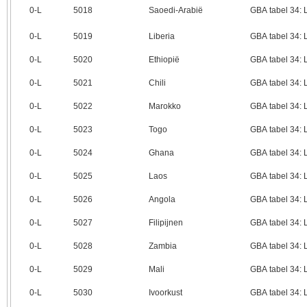
0‑L
5018
Saoedi-Arabië
GBA tabel 34:
0‑L
5019
Liberia
GBA tabel 34:
0‑L
5020
Ethiopië
GBA tabel 34:
0‑L
5021
Chili
GBA tabel 34:
0‑L
5022
Marokko
GBA tabel 34:
0‑L
5023
Togo
GBA tabel 34:
0‑L
5024
Ghana
GBA tabel 34:
0‑L
5025
Laos
GBA tabel 34:
0‑L
5026
Angola
GBA tabel 34:
0‑L
5027
Filipijnen
GBA tabel 34:
0‑L
5028
Zambia
GBA tabel 34:
0‑L
5029
Mali
GBA tabel 34:
0‑L
5030
Ivoorkust
GBA tabel 34: