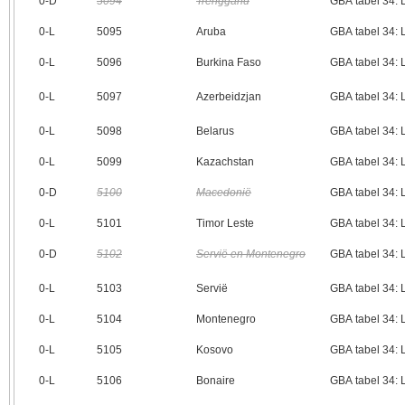
0‑D
5094
Trengganu
GBA tabel 34:
0‑L
5095
Aruba
GBA tabel 34:
0‑L
5096
Burkina Faso
GBA tabel 34:
0‑L
5097
Azerbeidzjan
GBA tabel 34:
0‑L
5098
Belarus
GBA tabel 34:
0‑L
5099
Kazachstan
GBA tabel 34:
0‑D
5100
Macedonië
GBA tabel 34:
0‑L
5101
Timor Leste
GBA tabel 34:
0‑D
5102
Servië en Montenegro
GBA tabel 34:
0‑L
5103
Servië
GBA tabel 34:
0‑L
5104
Montenegro
GBA tabel 34:
0‑L
5105
Kosovo
GBA tabel 34:
0‑L
5106
Bonaire
GBA tabel 34: