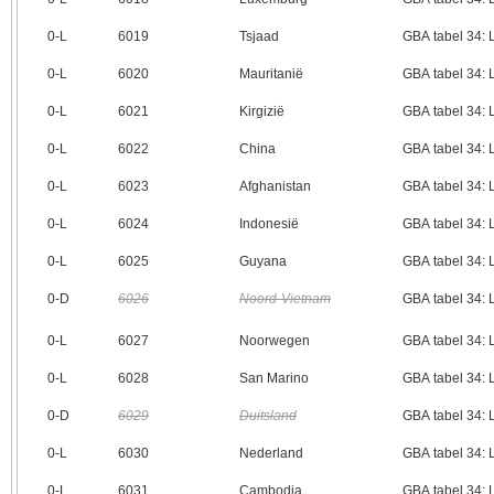
0‑L
6019
Tsjaad
GBA tabel 34:
0‑L
6020
Mauritanië
GBA tabel 34:
0‑L
6021
Kirgizië
GBA tabel 34:
0‑L
6022
China
GBA tabel 34:
0‑L
6023
Afghanistan
GBA tabel 34:
0‑L
6024
Indonesië
GBA tabel 34:
0‑L
6025
Guyana
GBA tabel 34:
0‑D
6026
Noord-Vietnam
GBA tabel 34:
0‑L
6027
Noorwegen
GBA tabel 34:
0‑L
6028
San Marino
GBA tabel 34:
0‑D
6029
Duitsland
GBA tabel 34:
0‑L
6030
Nederland
GBA tabel 34:
0‑L
6031
Cambodja
GBA tabel 34: