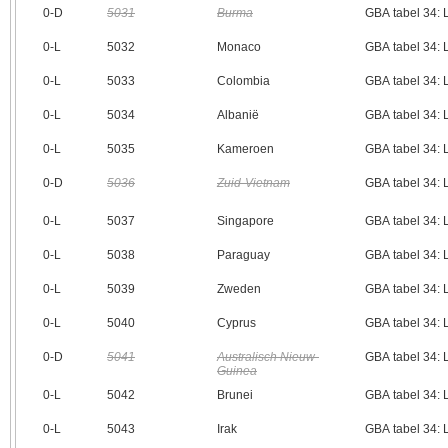
0‑D
5031
Burma
GBA tabel 34:
0‑L
5032
Monaco
GBA tabel 34:
0‑L
5033
Colombia
GBA tabel 34:
0‑L
5034
Albanië
GBA tabel 34:
0‑L
5035
Kameroen
GBA tabel 34:
0‑D
5036
Zuid-Vietnam
GBA tabel 34:
0‑L
5037
Singapore
GBA tabel 34:
0‑L
5038
Paraguay
GBA tabel 34:
0‑L
5039
Zweden
GBA tabel 34:
0‑L
5040
Cyprus
GBA tabel 34:
0‑D
5041
Australisch Nieuw-
GBA tabel 34:
Guinea
0‑L
5042
Brunei
GBA tabel 34:
0‑L
5043
Irak
GBA tabel 34: