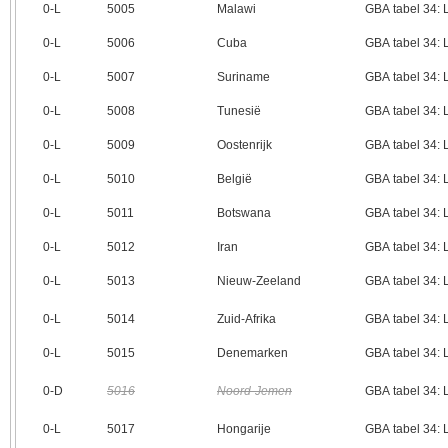
0‑L
5005
Malawi
GBA tabel 34:
0‑L
5006
Cuba
GBA tabel 34:
0‑L
5007
Suriname
GBA tabel 34:
0‑L
5008
Tunesië
GBA tabel 34:
0‑L
5009
Oostenrijk
GBA tabel 34:
0‑L
5010
België
GBA tabel 34:
0‑L
5011
Botswana
GBA tabel 34:
0‑L
5012
Iran
GBA tabel 34:
0‑L
5013
Nieuw-Zeeland
GBA tabel 34:
0‑L
5014
Zuid-Afrika
GBA tabel 34:
0‑L
5015
Denemarken
GBA tabel 34:
0‑D
5016
Noord-Jemen
GBA tabel 34:
0‑L
5017
Hongarije
GBA tabel 34: