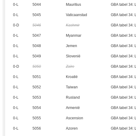
0‑L
5044
Mauritius
GBA tabel 34:
0‑L
5045
Vaticaanstad
GBA tabel 34:
0‑D
5046
Kashmir
GBA tabel 34:
0‑L
5047
Myanmar
GBA tabel 34:
0‑L
5048
Jemen
GBA tabel 34:
0‑L
5049
Slovenië
GBA tabel 34:
0‑D
5050
Zaïre
GBA tabel 34:
0‑L
5051
Kroatië
GBA tabel 34:
0‑L
5052
Taiwan
GBA tabel 34:
0‑L
5053
Rusland
GBA tabel 34:
0‑L
5054
Armenië
GBA tabel 34:
0‑L
5055
Ascension
GBA tabel 34:
0‑L
5056
Azoren
GBA tabel 34: