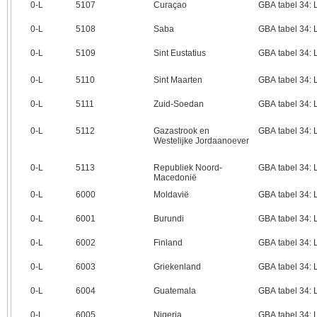
0‑L
5107
Curaçao
GBA tabel 34:
0‑L
5108
Saba
GBA tabel 34:
0‑L
5109
Sint Eustatius
GBA tabel 34:
0‑L
5110
Sint Maarten
GBA tabel 34:
0‑L
5111
Zuid-Soedan
GBA tabel 34:
0‑L
5112
Gazastrook en
GBA tabel 34:
Westelijke Jordaanoever
0‑L
5113
Republiek Noord-
GBA tabel 34:
Macedonië
0‑L
6000
Moldavië
GBA tabel 34:
0‑L
6001
Burundi
GBA tabel 34:
0‑L
6002
Finland
GBA tabel 34:
0‑L
6003
Griekenland
GBA tabel 34:
0‑L
6004
Guatemala
GBA tabel 34:
0‑L
6005
Nigeria
GBA tabel 34: