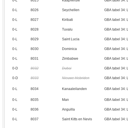
0‑L
8025
Kaapverdië
GBA tabel 34:
0‑L
8026
Seychellen
GBA tabel 34:
0‑L
8027
Kiribati
GBA tabel 34:
0‑L
8028
Tuvalu
GBA tabel 34:
0‑L
8029
Saint Lucia
GBA tabel 34:
0‑L
8030
Dominica
GBA tabel 34:
0‑L
8031
Zimbabwe
GBA tabel 34:
0‑D
8032
Dubai
GBA tabel 34:
0‑D
8033
Nieuwe Hebriden
GBA tabel 34:
0‑L
8034
Kanaaleilanden
GBA tabel 34:
0‑L
8035
Man
GBA tabel 34:
0‑L
8036
Anguilla
GBA tabel 34:
0‑L
8037
Saint Kitts en Nevis
GBA tabel 34: