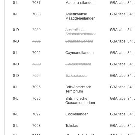
0‑L
7087
Madeira-eilanden
GBA tabel 34:
0‑L
7088
Amerikaanse
GBA tabel 34:
Maagdeneilanden
0‑D
7089
Australische
GBA tabel 34:
Salomonseilanden
0‑D
7091
Spaanse Sahara
GBA tabel 34:
0‑L
7092
Caymaneilanden
GBA tabel 34:
0‑D
7093
Caicoseilanden
GBA tabel 34:
0‑D
7094
Turkseilanden
GBA tabel 34:
0‑L
7095
Brits Antarctisch
GBA tabel 34:
Territorium
0‑L
7096
Brits Indische
GBA tabel 34:
Oceaanterritorium
0‑L
7097
Cookeilanden
GBA tabel 34:
0‑L
7098
Tokelau
GBA tabel 34: