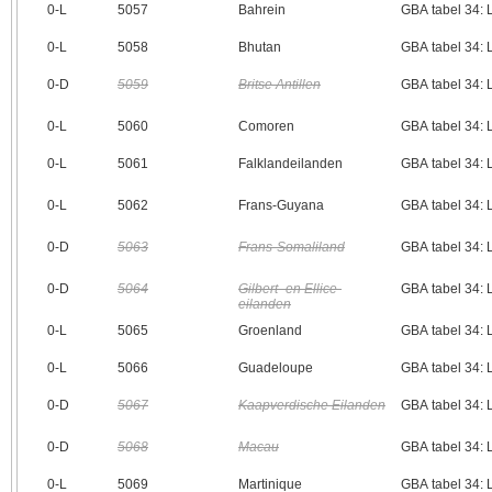
0‑L
5057
Bahrein
GBA tabel 34:
0‑L
5058
Bhutan
GBA tabel 34:
0‑D
5059
Britse Antillen
GBA tabel 34:
0‑L
5060
Comoren
GBA tabel 34:
0‑L
5061
Falklandeilanden
GBA tabel 34:
0‑L
5062
Frans-Guyana
GBA tabel 34:
0‑D
5063
Frans-Somaliland
GBA tabel 34:
0‑D
5064
Gilbert- en Ellice-
GBA tabel 34:
eilanden
0‑L
5065
Groenland
GBA tabel 34:
0‑L
5066
Guadeloupe
GBA tabel 34:
0‑D
5067
Kaapverdische Eilanden
GBA tabel 34:
0‑D
5068
Macau
GBA tabel 34:
0‑L
5069
Martinique
GBA tabel 34: