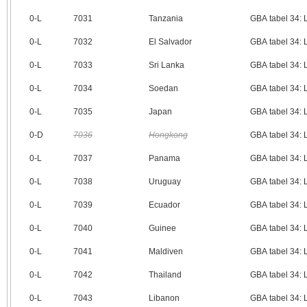
0‑L
7031
Tanzania
GBA tabel 34:
0‑L
7032
El Salvador
GBA tabel 34:
0‑L
7033
Sri Lanka
GBA tabel 34:
0‑L
7034
Soedan
GBA tabel 34:
0‑L
7035
Japan
GBA tabel 34:
0‑D
7036
Hongkong
GBA tabel 34:
0‑L
7037
Panama
GBA tabel 34:
0‑L
7038
Uruguay
GBA tabel 34:
0‑L
7039
Ecuador
GBA tabel 34:
0‑L
7040
Guinee
GBA tabel 34:
0‑L
7041
Maldiven
GBA tabel 34:
0‑L
7042
Thailand
GBA tabel 34:
0‑L
7043
Libanon
GBA tabel 34: