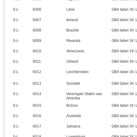
0‑L
6006
Libië
GBA tabel 34:
0‑L
6007
Ierland
GBA tabel 34:
0‑L
6008
Brazilië
GBA tabel 34:
0‑L
6009
Rwanda
GBA tabel 34:
0‑L
6010
Venezuela
GBA tabel 34:
0‑L
6011
IJsland
GBA tabel 34:
0‑L
6012
Liechtenstein
GBA tabel 34:
0‑L
6013
Somalië
GBA tabel 34:
0‑L
6014
Verenigde Staten van
GBA tabel 34:
Amerika
0‑L
6015
Bolivia
GBA tabel 34:
0‑L
6016
Australië
GBA tabel 34:
0‑L
6017
Jamaica
GBA tabel 34:
0‑L
6018
Luxemburg
GBA tabel 34: