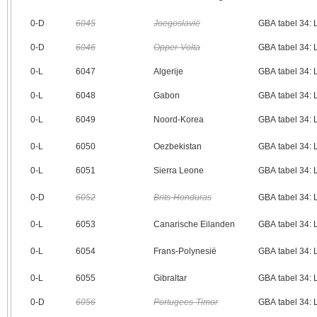
0‑D
6045
Joegoslavië
GBA tabel 34:
0‑D
6046
Opper-Volta
GBA tabel 34:
0‑L
6047
Algerije
GBA tabel 34:
0‑L
6048
Gabon
GBA tabel 34:
0‑L
6049
Noord-Korea
GBA tabel 34:
0‑L
6050
Oezbekistan
GBA tabel 34:
0‑L
6051
Sierra Leone
GBA tabel 34:
0‑D
6052
Brits-Honduras
GBA tabel 34:
0‑L
6053
Canarische Eilanden
GBA tabel 34:
0‑L
6054
Frans-Polynesië
GBA tabel 34:
0‑L
6055
Gibraltar
GBA tabel 34:
0‑D
6056
Portugees-Timor
GBA tabel 34: