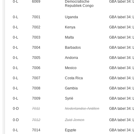
0‑L
6069
Democratische
GBA tabel 34:
Republiek Congo
0‑L
7001
Uganda
GBA tabel 34:
0‑L
7002
Kenya
GBA tabel 34:
0‑L
7003
Malta
GBA tabel 34:
0‑L
7004
Barbados
GBA tabel 34:
0‑L
7005
Andorra
GBA tabel 34:
0‑L
7006
Mexico
GBA tabel 34:
0‑L
7007
Costa Rica
GBA tabel 34:
0‑L
7008
Gambia
GBA tabel 34:
0‑L
7009
Syrië
GBA tabel 34:
0‑D
7011
Nederlandse Antillen
GBA tabel 34:
0‑D
7012
Zuid-Jemen
GBA tabel 34:
0‑L
7014
Egypte
GBA tabel 34: