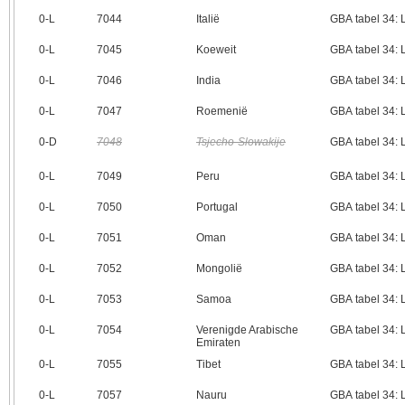
0‑L
7044
Italië
GBA tabel 34:
0‑L
7045
Koeweit
GBA tabel 34:
0‑L
7046
India
GBA tabel 34:
0‑L
7047
Roemenië
GBA tabel 34:
0‑D
7048
Tsjecho-Slowakije
GBA tabel 34:
0‑L
7049
Peru
GBA tabel 34:
0‑L
7050
Portugal
GBA tabel 34:
0‑L
7051
Oman
GBA tabel 34:
0‑L
7052
Mongolië
GBA tabel 34:
0‑L
7053
Samoa
GBA tabel 34:
0‑L
7054
Verenigde Arabische
GBA tabel 34:
Emiraten
0‑L
7055
Tibet
GBA tabel 34:
0‑L
7057
Nauru
GBA tabel 34: