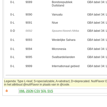
0‑L
9089
Bondsrepubliek
GBA tabel 34:
Duitsland
0‑L
9090
Vanuatu
GBA tabel 34:
0‑L
9091
Niue
GBA tabel 34:
0‑D
9092
Spaans Noord-Afrika
GBA tabel 34:
0‑L
9093
Westelijke Sahara
GBA tabel 34:
0‑L
9094
Micronesia
GBA tabel 34:
0‑L
9095
Svalbardeilanden
GBA tabel 34:
0‑L
9999
Internationaal gebied
GBA tabel 34:
Legenda: Type L=leaf, S=specializable, A=abstract, D=deprecated. NullFlavor OT
in het attribuut @nullFlavor in plaats van in @code.
XML
JSON
CSV
SQL
SVS