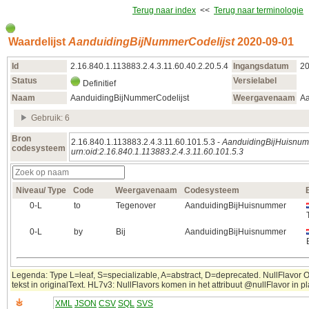
Terug naar index
<<
Terug naar terminologie
Waardelijst
AanduidingBijNummerCodelijst
2020‑09‑01
Id
2.16.840.1.113883.2.4.3.11.60.40.2.20.5.4
Ingangsdatum
20
Status
Versielabel
Definitief
Naam
AanduidingBijNummerCodelijst
Weergavenaam
Aa
Gebruik: 6
Bron
2.16.840.1.113883.2.4.3.11.60.101.5.3 -
AanduidingBijHuisnu
codesysteem
urn:oid:2.16.840.1.113883.2.4.3.11.60.101.5.3
Niveau/ Type
Code
Weergavenaam
Codesysteem
0‑L
to
Tegenover
AanduidingBijHuisnummer
0‑L
by
Bij
AanduidingBijHuisnummer
Legenda: Type L=leaf, S=specializable, A=abstract, D=deprecated. NullFlavor 
tekst in originalText. HL7v3: NullFlavors komen in het attribuut @nullFlavor in 
XML
JSON
CSV
SQL
SVS