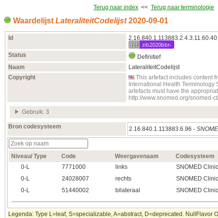
Terug naar index
<<
Terug naar terminologie
Waardelijst
LateraliteitCodelijst
2020‑09‑01
Id
2.16.840.1.113883.2.4.3.11.60.40
ref
zib2020bbr-
Status
Definitief
Naam
LateraliteitCodelijst
Copyright
This artefact includes conten
International Health Terminology
artefacts must have the appropria
http://www.snomed.org/snomed-ct
Gebruik: 3
Bron codesysteem
2.16.840.1.113883.6.96 -
SNOMED
Niveau/ Type
Code
Weergavenaam
Codesysteem
0‑L
7771000
links
SNOMED Clinic
0‑L
24028007
rechts
SNOMED Clinic
0‑L
51440002
bilateraal
SNOMED Clinic
Legenda: Type L=leaf, S=specializable, A=abstract, D=deprecated. NullFlavor OT