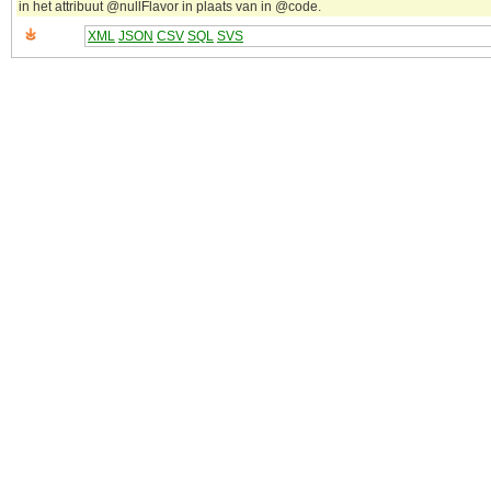
in het attribuut @nullFlavor in plaats van in @code.
XML
JSON
CSV
SQL
SVS