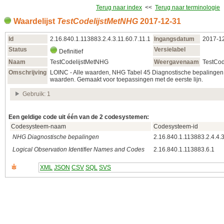
Terug naar index
<<
Terug naar terminologie
Waardelijst
TestCodelijstMetNHG
2017‑12‑31
Id
2.16.840.1.113883.2.4.3.11.60.7.11.1
Ingangsdatum
2017‑1
Status
Versielabel
Definitief
Naam
TestCodelijstMetNHG
Weergavenaam
TestCo
Omschrijving
LOINC - Alle waarden, NHG Tabel 45 Diagnostische bepalingen 
waarden. Gemaakt voor toepassingen met de eerste lijn.
Gebruik: 1
Een geldige code uit één van de 2 codesystemen:
Codesysteem-naam
Codesysteem-id
NHG Diagnostische bepalingen
2.16.840.1.113883.2.4.4.
Logical Observation Identifier Names and Codes
2.16.840.1.113883.6.1
XML
JSON
CSV
SQL
SVS