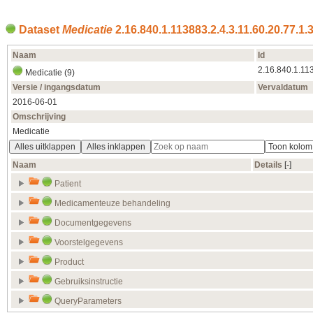
Dataset
Medicatie
2.16.840.1.113883.2.4.3.11.60.20.77.1.
Naam
Id
2.16.840.1.113
Medicatie (9)
Versie / ingangsdatum
Vervaldatum
2016‑06‑01
Omschrijving
Medicatie
Alles uitklappen
Alles inklappen
Naam
Details
[‑]
Patient
Medicamenteuze behandeling
Documentgegevens
Voorstelgegevens
Product
Gebruiksinstructie
QueryParameters