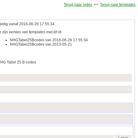
Terug naar index
<<
Terug naar templates
eldig vanaf 2016‑06‑26 17:55:34
r zijn versies van templates met dit id:
NHGTabel25Bcodes van 2016‑06‑26 17:55:34
NHGTabel25Bcodes van 2013‑05‑21
HG Tabel 25 B-codes