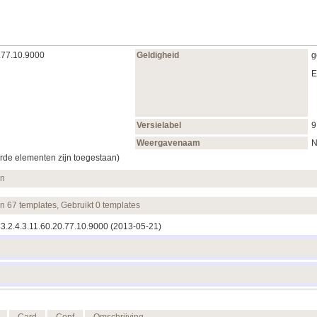
.77.10.9000
Geldigheid
g
E
Versielabel
9
Weergavenaam
N
rde elementen zijn toegestaan)
en
en 67 templates, Gebruikt 0 templates
83.2.4.3.11.60.20.77.10.9000
(2013‑05‑21)