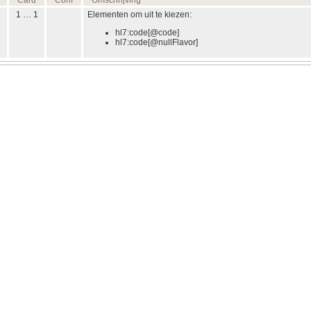
Card
Conf
Omschrijving
1 … 1
Elementen om uit te kiezen:
hl7:code[@code]
hl7:code[@nullFlavor]