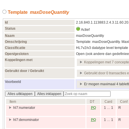
Template
maxDoseQuantity
Id
2.16.840.1.113883.2.4.3.11.60.20
Status
Actief
Naam
maxDoseQuantity
Omschrijving
Template: maxDoseQuantity. Maxi
Classificatie
HL7v2/v3 datatype level template
Open/gesloten
Open (ook andere dan gedefiniee
Koppelingen met
Koppelingen met 7 concept
Gebruikt door / Gebruikt
Gebruikt door 0 transacties 
Voorbeeld
Er mogen maximaal 4 tablett
Alles uitklappen
Alles inklappen
Item
DT
Card
Conf
hl7:numerator
PQ
1 … 1
R
hl7:denominator
PQ
1 … 1
R