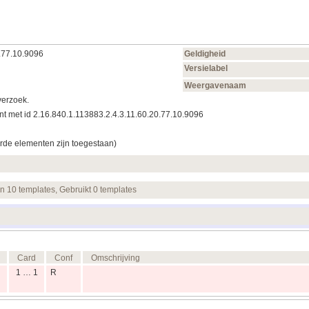
.77.10.9096
Geldigheid
Versielabel
Weergavenaam
verzoek.
t met id 2.16.840.1.113883.2.4.3.11.60.20.77.10.9096
rde elementen zijn toegestaan)
en 10 templates, Gebruikt 0 templates
Card
Conf
Omschrijving
1 … 1
R