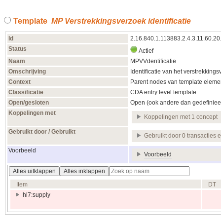
Template
MP Verstrekkingsverzoek identificatie
Id
2.16.840.1.113883.2.4.3.11.60.20
Status
Actief
Naam
MPVVdentificatie
Omschrijving
Identificatie van het verstrekkings
Context
Parent nodes van template elemen
Classificatie
CDA entry level template
Open/gesloten
Open (ook andere dan gedefiniee
Koppelingen met
Koppelingen met 1 concept
Gebruikt door / Gebruikt
Gebruikt door 0 transacties 
Voorbeeld
Voorbeeld
Alles uitklappen
Alles inklappen
Item
DT
hl7:supply