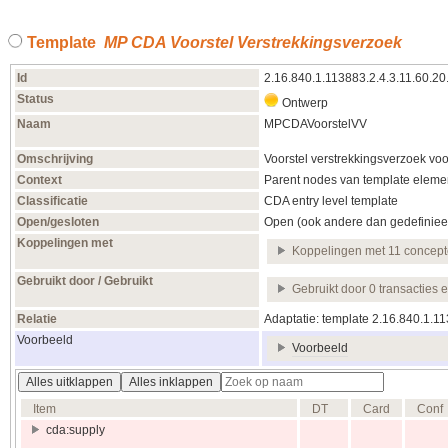
Template
MP CDA Voorstel Verstrekkingsverzoek
Id
2.16.840.1.113883.2.4.3.11.60.20
Status
Ontwerp
Naam
MPCDAVoorstelVV
Omschrijving
Voorstel verstrekkingsverzoek vo
Context
Parent nodes van template elemen
Classificatie
CDA entry level template
Open/gesloten
Open (ook andere dan gedefiniee
Koppelingen met
Koppelingen met 11 concep
Gebruikt door / Gebruikt
Gebruikt door 0 transacties 
Relatie
Adaptatie: template 2.16.840.1.1
Voorbeeld
Voorbeeld
Alles uitklappen
Alles inklappen
Item
DT
Card
Conf
cda:supply