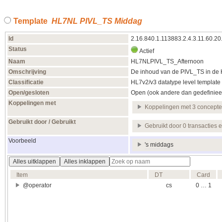
Template
HL7NL PIVL_TS Middag
Id
2.16.840.1.113883.2.4.3.11.60.20
Status
Actief
Naam
HL7NLPIVL_TS_Afternoon
Omschrijving
De inhoud van de PIVL_TS in de
Classificatie
HL7v2/v3 datatype level template
Open/gesloten
Open (ook andere dan gedefiniee
Koppelingen met
Koppelingen met 3 concept
Gebruikt door / Gebruikt
Gebruikt door 0 transacties 
Voorbeeld
's middags
Alles uitklappen
Alles inklappen
Item
DT
Card
@operator
cs
0 … 1