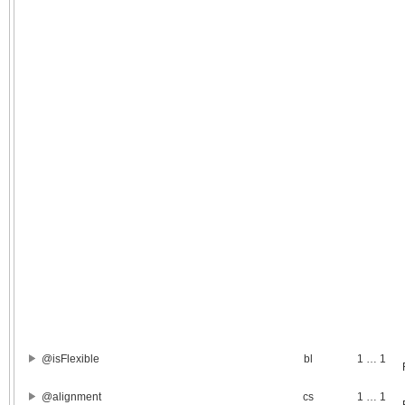
@isFlexible
bl
1 … 1
@alignment
cs
1 … 1