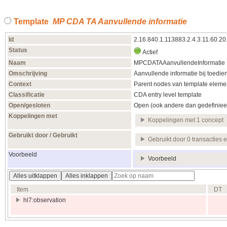
Template
MP CDA TA Aanvullende informatie
Id
2.16.840.1.113883.2.4.3.11.60.20
Status
Actief
Naam
MPCDATAAanvullendeInformatie
Omschrijving
Aanvullende informatie bij toedie
Context
Parent nodes van template elemen
Classificatie
CDA entry level template
Open/gesloten
Open (ook andere dan gedefiniee
Koppelingen met
Koppelingen met 1 concept
Gebruikt door / Gebruikt
Gebruikt door 0 transacties 
Voorbeeld
Voorbeeld
Alles uitklappen
Alles inklappen
Item
DT
hl7:observation