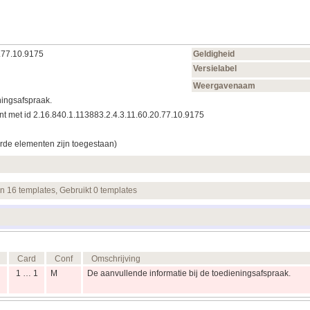
.77.10.9175
Geldigheid
Versielabel
Weergavenaam
ningsafspraak.
t met id 2.16.840.1.113883.2.4.3.11.60.20.77.10.9175
rde elementen zijn toegestaan)
en 16 templates, Gebruikt 0 templates
Card
Conf
Omschrijving
1 … 1
M
De aanvullende informatie bij de toedieningsafspraak.