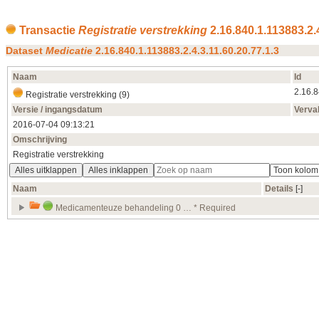
Transactie
Registratie verstrekking
2.16.840.1.113883.2.4
Dataset
Medicatie
2.16.840.1.113883.2.4.3.11.60.20.77.1.3
Naam
Id
2.16.8
Registratie verstrekking (9)
Versie / ingangsdatum
Verva
2016‑07‑04 09:13:21
Omschrijving
Registratie verstrekking
Alles uitklappen
Alles inklappen
Naam
Details
[‑]
Medicamenteuze behandeling 0 … * Required