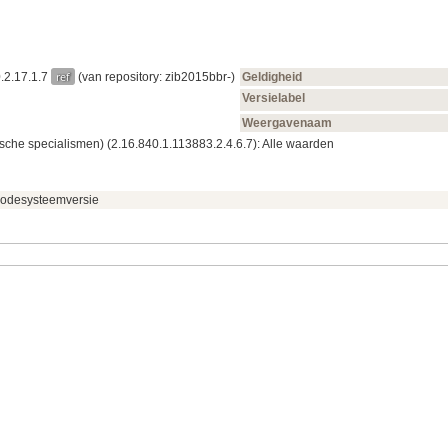
ref
0.2.17.1.7
(van repository: zib2015bbr-)
Geldigheid
Versielabel
Weergavenaam
he specialismen) (2.16.840.1.113883.2.4.6.7): Alle waarden
odesysteemversie