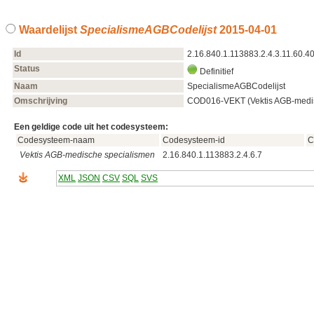
Waardelijst
SpecialismeAGBCodelijst
2015‑04‑01
Id
2.16.840.1.113883.2.4.3.11.60.4
Status
Definitief
Naam
SpecialismeAGBCodelijst
Omschrijving
COD016-VEKT (Vektis AGB-medisc
Een geldige code uit het codesysteem:
Codesysteem-naam
Codesysteem-id
C
Vektis AGB-medische specialismen
2.16.840.1.113883.2.4.6.7
XML
JSON
CSV
SQL
SVS